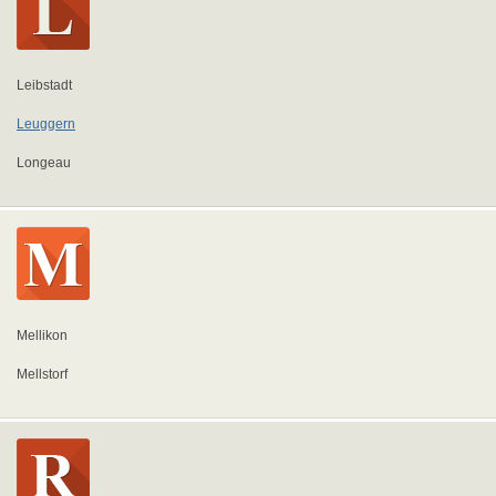
Leibstadt
Leuggern
Longeau
Mellikon
Mellstorf