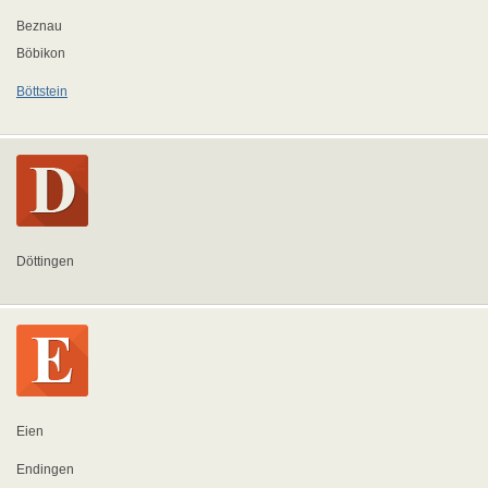
Beznau
Böbikon
Böttstein
Döttingen
Eien
Endingen