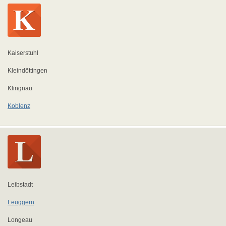
Kaiserstuhl
Kleindöttingen
Klingnau
Koblenz
Leibstadt
Leuggern
Longeau