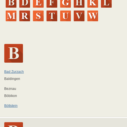
Bad Zurzach
Baldingen
Beznau
Böbikon
Böttstein