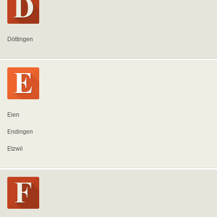
Döttingen
Eien
Endingen
Etzwil