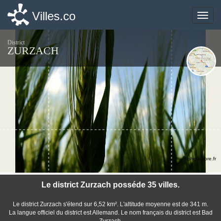
Villes.co
Villes.co
Toggle
Toggle
naviga
naviga
District
ZURZACH
©photo-libre.fr
Le district Zurzach posséde 35 villes.
Le district Zurzach s'étend sur 6,52 km². L'altitude moyenne est de 341 m.
La langue officiel du district est Allemand. Le nom français du district est Bad