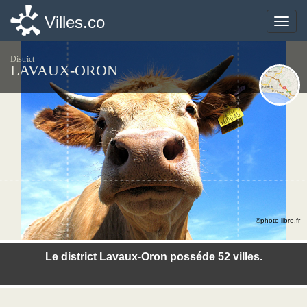
Villes.co
Villes.co
Toggle
Toggle
naviga
naviga
District
LAVAUX-ORON
©photo-libre.fr
Le district Lavaux-Oron posséde 52 villes.