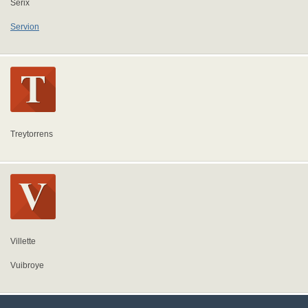
Serix
Servion
Treytorrens
Villette
Vuibroye