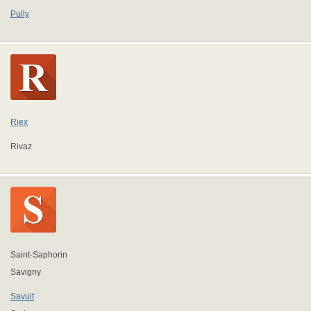
Pully
Riex
Rivaz
Saint-Saphorin
Savigny
Savuit