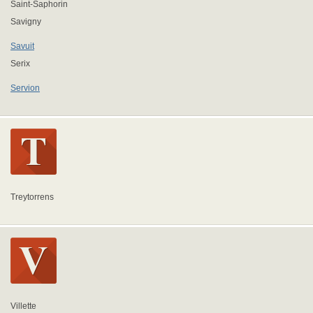
Saint-Saphorin
Savigny
Savuit
Serix
Servion
Treytorrens
Villette