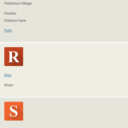
Palézieux-Village
Paudex
Puidoux-Gare
Pully
Riex
Rivaz