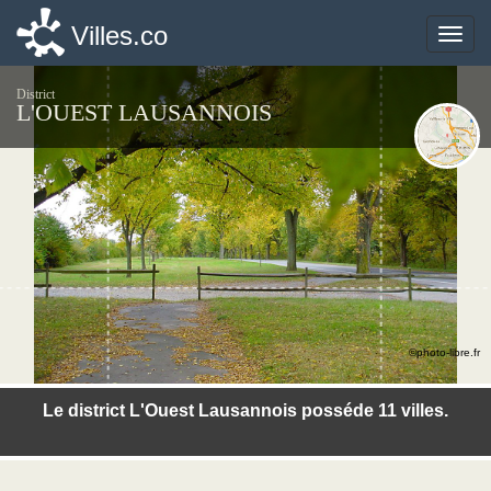
Villes.co
Villes.co
Toggle
Toggle
naviga
naviga
District
L'OUEST LAUSANNOIS
©photo-libre.fr
Le district L'Ouest Lausannois posséde 11 villes.