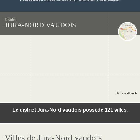
District
JURA-NORD VAUDOIS
©photo-libre.fr
Le district Jura-Nord vaudois posséde 121 villes.
Villes de Jura-Nord vaudois