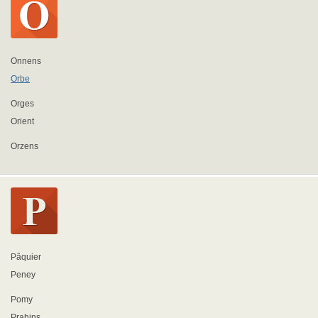
Onnens
Orbe
Orges
Orient
Orzens
Pâquier
Peney
Pomy
Prahins