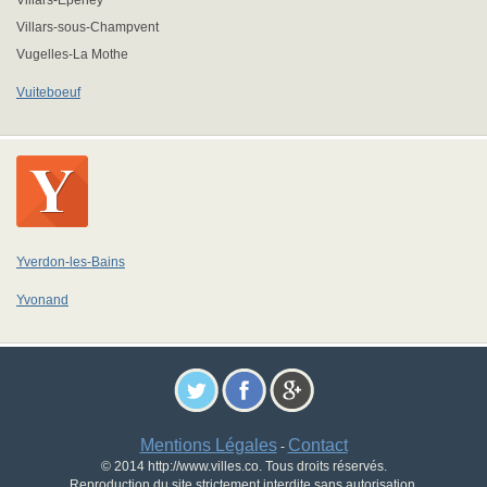
Villars-Epeney
Villars-sous-Champvent
Vugelles-La Mothe
Vuiteboeuf
Yverdon-les-Bains
Yvonand
Mentions Légales
Contact
-
© 2014 http://www.villes.co. Tous droits réservés.
Reproduction du site strictement interdite sans autorisation.