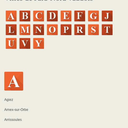
Agiez
Arnex-sur-Orbe
Arrissoules