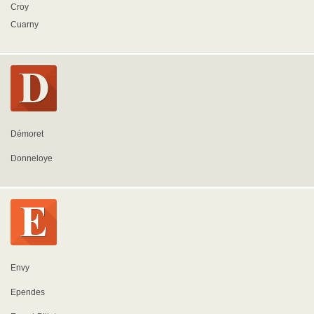
Croy
Cuarny
Démoret
Donneloye
Envy
Ependes