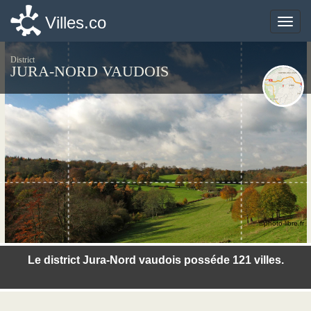
Villes.co
Villes.co
Toggle
Toggle
naviga
naviga
District
JURA-NORD VAUDOIS
©photo-libre.fr
Le district Jura-Nord vaudois posséde 121 villes.