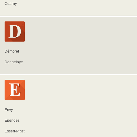
Cuarny
Démoret
Donneloye
Envy
Ependes
Essert-Pittet