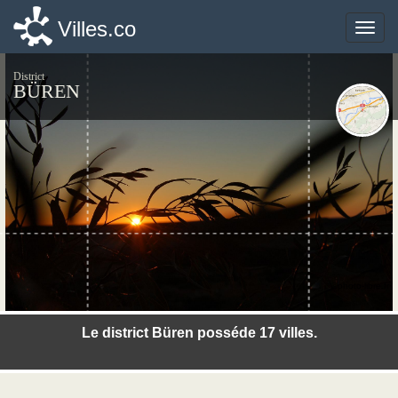
Villes.co
Villes.co
Toggle
Toggle
naviga
naviga
District
BÜREN
©photo-libre.fr
Le district Büren posséde 17 villes.