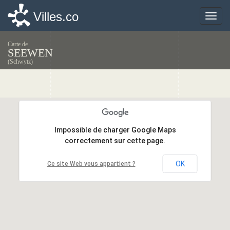
Villes.co
Villes.co
Toggle
Toggle
naviga
naviga
Carte de
SEEWEN
(Schwytz)
Impossible de charger Google Maps
Impossible de charger Google Maps
correctement sur cette page.
correctement sur cette page.
OK
OK
Ce site Web vous appartient ?
Ce site Web vous appartient ?