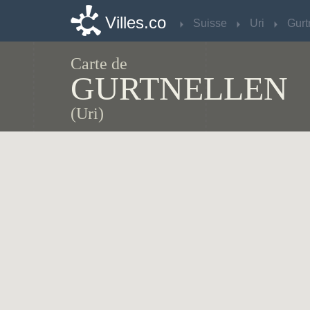
Villes.co
Villes.co
Suisse
Suisse
Uri
Uri
Gurt
Gurt
Carte de
GURTNELLEN
(Uri)