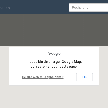
nellen
nellen
Impossible de charger Google Maps
Impossible de charger Google Maps
correctement sur cette page.
correctement sur cette page.
OK
OK
Ce site Web vous appartient ?
Ce site Web vous appartient ?