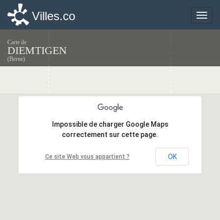
Villes.co
Villes.co
Toggle
Toggle
naviga
naviga
Carte de
DIEMTIGEN
(Berne)
Impossible de charger Google Maps
Impossible de charger Google Maps
correctement sur cette page.
correctement sur cette page.
OK
OK
Ce site Web vous appartient ?
Ce site Web vous appartient ?