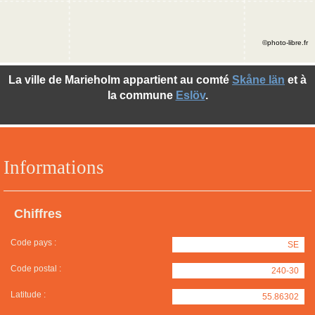
©photo-libre.fr
La ville de Marieholm appartient au comté
Skåne län
et à
la commune
Eslöv
.
Informations
Chiffres
Code pays :
SE
Code postal :
240-30
Latitude :
55.86302