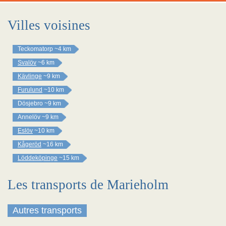
Villes voisines
Teckomatorp
~4 km
Svalöv
~6 km
Kävlinge
~9 km
Furulund
~10 km
Dösjebro
~9 km
Annelöv
~9 km
Eslöv
~10 km
Kågeröd
~16 km
Löddeköpinge
~15 km
Les transports de Marieholm
Autres transports