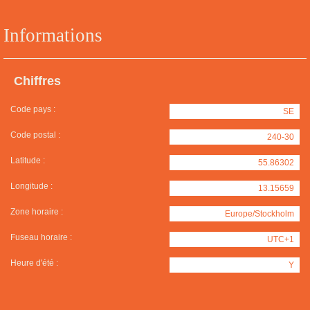
Informations
Chiffres
Code pays :
SE
Code postal :
240-30
Latitude :
55.86302
Longitude :
13.15659
Zone horaire :
Europe/Stockholm
Fuseau horaire :
UTC+1
Heure d'été :
Y