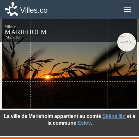
Villes.co
Villes.co
Toggle
Toggle
naviga
naviga
Ville de
MARIEHOLM
(Skåne län)
©photo-libre.fr
La ville de Marieholm appartient au comté
Skåne län
et à
la commune
Eslöv
.