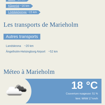
Kågeröd
~16 km
Löddeköpinge
~15 km
Les transports de Marieholm
Autres transports
Landskrona
~20 km
Ängelholm-Helsingborg Airport
~52 km
Méteo à Marieholm
18 °C
Couverture nuageuse: 51 %
Vent: WNW 17 km/h