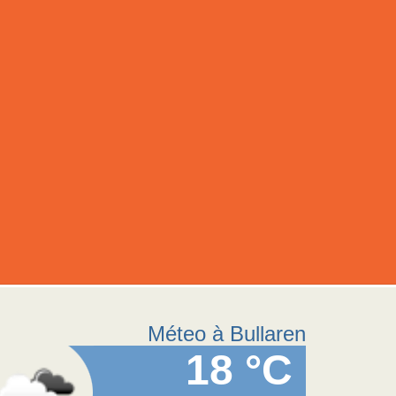
Méteo à Bullaren
18 °C