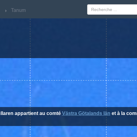
län
län
Tanum
Tanum
ullaren appartient au comté
Västra Götalands län
et à la c