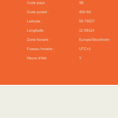
Code pays :
SE
Code postal :
450-84
Latitude :
58.79027
Longitude :
11.58114
Zone horaire :
Europe/Stockholm
Fuseau horaire :
UTC+1
Heure d'été :
Y