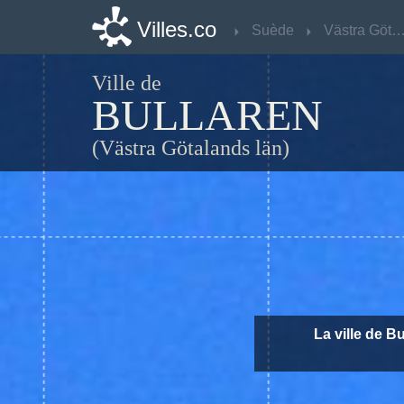
Villes.co
Villes.co
Suède
Suède
Västra Götalands 
Västra Götalands 
Ville de
BULLAREN
(Västra Götalands län)
La ville de B