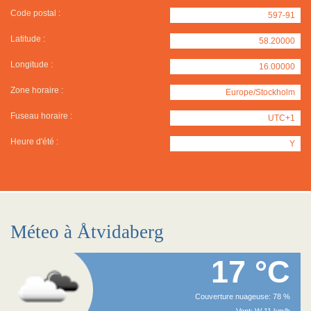
Code postal :
597-91
Latitude :
58.20000
Longitude :
16.00000
Zone horaire :
Europe/Stockholm
Fuseau horaire :
UTC+1
Heure d'été :
Y
Méteo à Åtvidaberg
17 °C
Couverture nuageuse: 78 %