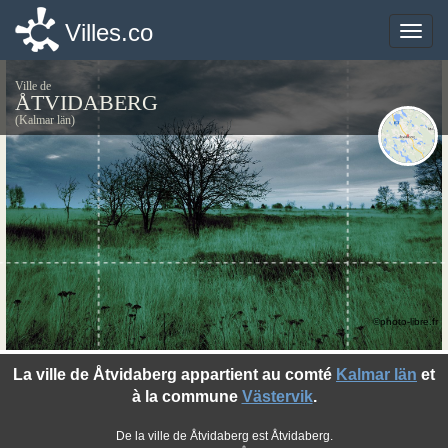
Villes.co
Villes.co
Toggle
Toggle
naviga
naviga
Ville de
ÅTVIDABERG
(Kalmar län)
©photo-libre.fr
La ville de Åtvidaberg appartient au comté
Kalmar län
et
à la commune
Västervik
.
De la ville de Åtvidaberg est Åtvidaberg.