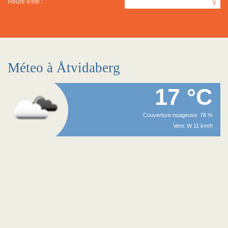
Heure d'été :
Y
Méteo à Åtvidaberg
17 °C
Couverture nuageuse: 78 %
Vent: W 11 km/h