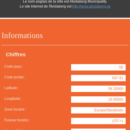
Le nom anglais de la ville est Åtvidaberg Municipality.
Le site Internet de Åtvidaberg est
http://www.atvidaberg.se
Informations
Chiffres
Code pays :
SE
Code postal :
597-91
Latitude :
58.20000
Longitude :
16.00000
Zone horaire :
Europe/Stockholm
Fuseau horaire :
UTC+1