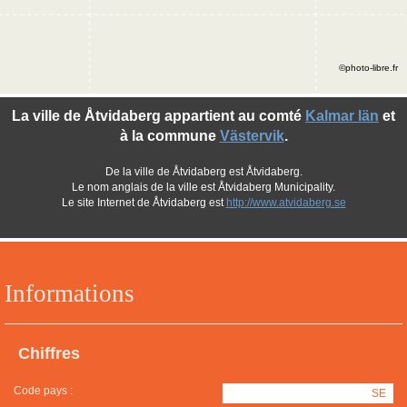
©photo-libre.fr
La ville de Åtvidaberg appartient au comté
Kalmar län
et
à la commune
Västervik
.
De la ville de Åtvidaberg est Åtvidaberg.
Le nom anglais de la ville est Åtvidaberg Municipality.
Le site Internet de Åtvidaberg est
http://www.atvidaberg.se
Informations
Chiffres
Code pays :
SE