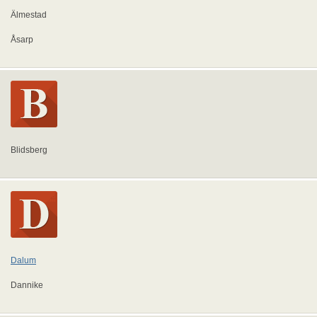
Älmestad
Åsarp
Blidsberg
Dalum
Dannike