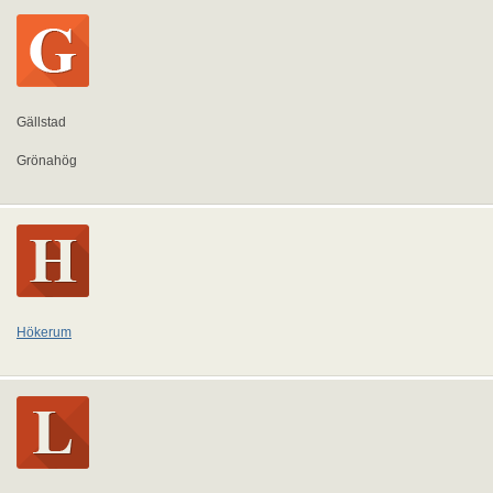
Gällstad
Grönahög
Hökerum