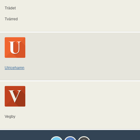
Trädet
Tvärred
Ulricehamn
Vegby