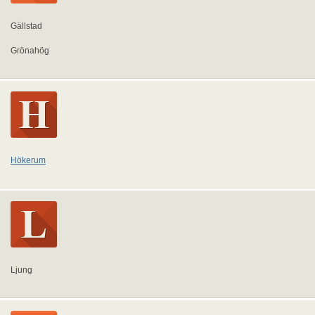
Gällstad
Grönahög
Hökerum
Ljung