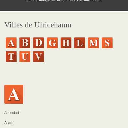
Le nom français de la commune est Ulricehamn.
Villes de Ulricehamn
Älmestad
Åsarp