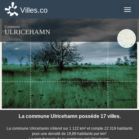
Villes.co
Villes.co
Toggle
Toggle
naviga
naviga
Commune
ULRICEHAMN
©photo-libre.fr
La commune Ulricehamn posséde 17 villes.
La commune Ulricehamn s'étend sur 1 122 km² et compte 22 319 habitants
pour une densité de 19,89 habitants par km².