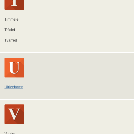
Timmele
Trädet
Tvärred
Ulricehamn
Vegby