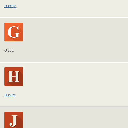
Domsjö
Gideå
Husum