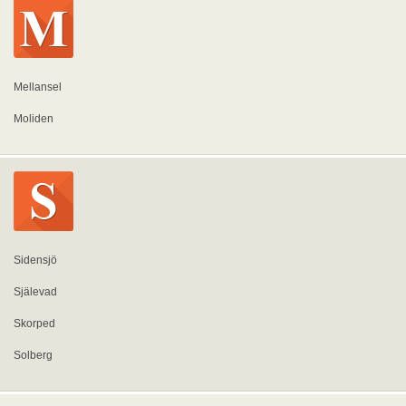
Mellansel
Moliden
Sidensjö
Själevad
Skorped
Solberg