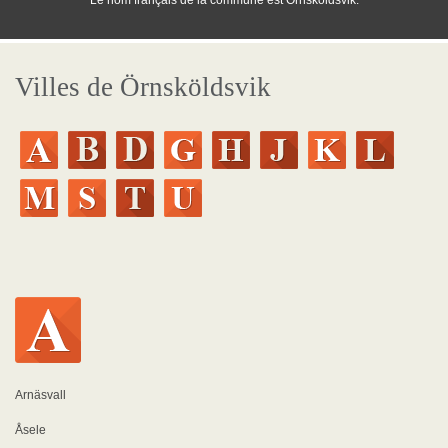
Le nom français de la commune est Örnsköldsvik.
Villes de Örnsköldsvik
Arnäsvall
Åsele