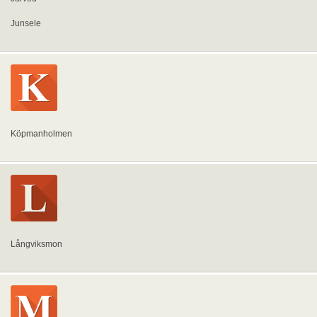
Junsele
Köpmanholmen
Långviksmon