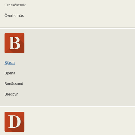
Örnsköldsvik
Överhörnäs
Bjästa
Björna
Bonässund
Bredbyn