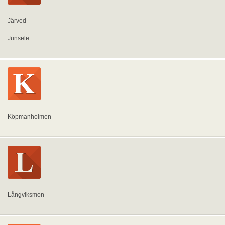
Järved
Junsele
Köpmanholmen
Långviksmon