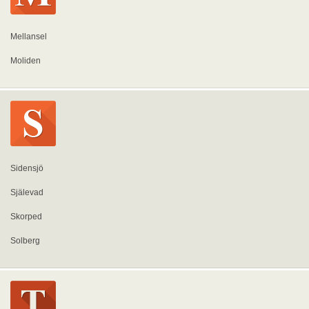
Mellansel
Moliden
Sidensjö
Själevad
Skorped
Solberg