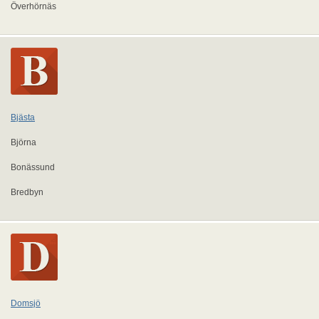
Överhörnäs
Bjästa
Björna
Bonässund
Bredbyn
Domsjö