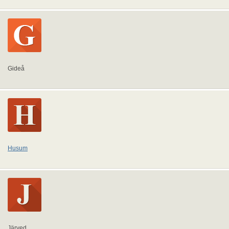
Gideå
Husum
Järved