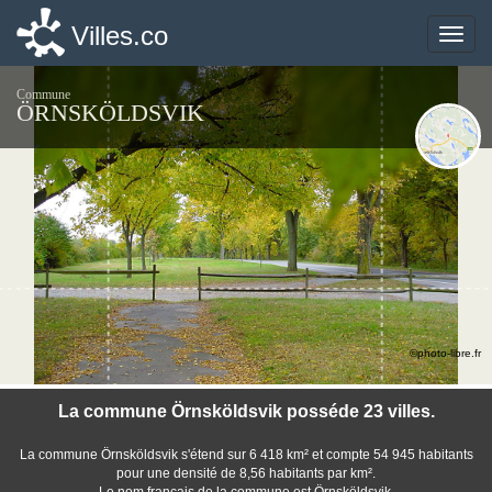
Villes.co
Villes.co
Toggle
Toggle
naviga
naviga
Commune
ÖRNSKÖLDSVIK
©photo-libre.fr
La commune Örnsköldsvik posséde 23 villes.
La commune Örnsköldsvik s'étend sur 6 418 km² et compte 54 945 habitants
pour une densité de 8,56 habitants par km².