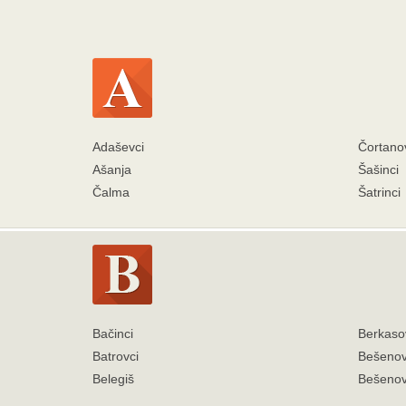
Adaševci
Čortano
Ašanja
Šašinci
Čalma
Šatrinci
Bačinci
Berkaso
Batrovci
Bešenov
Belegiš
Bešeno