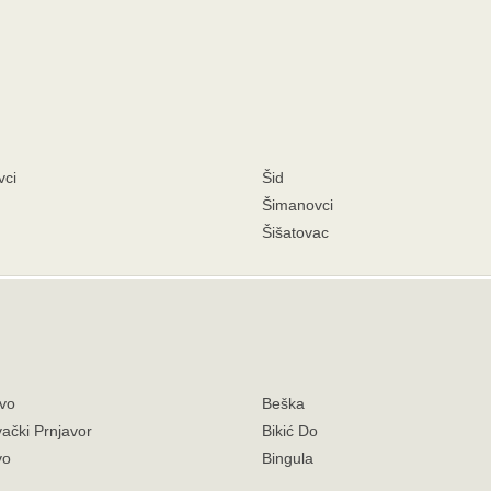
vci
Šid
Šimanovci
Šišatovac
vo
Beška
ački Prnjavor
Bikić Do
vo
Bingula