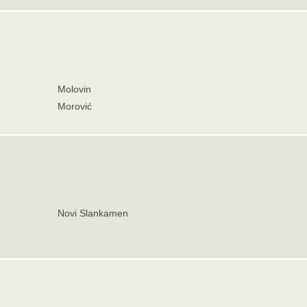
Molovin
Morović
Novi Slankamen