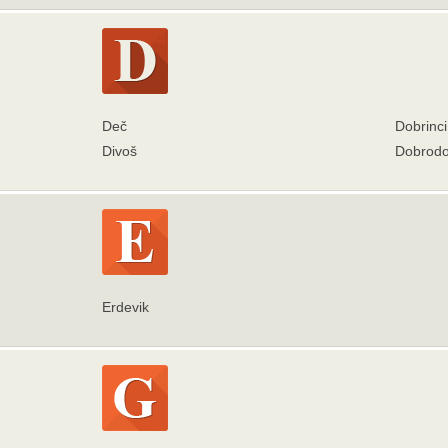
Deč
Dobrinci
Divoš
Dobrodo
Erdevik