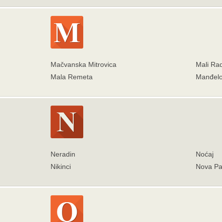
Mačvanska Mitrovica
Mali Rad
Mala Remeta
Manđel
Neradin
Noćaj
Nikinci
Nova Pa