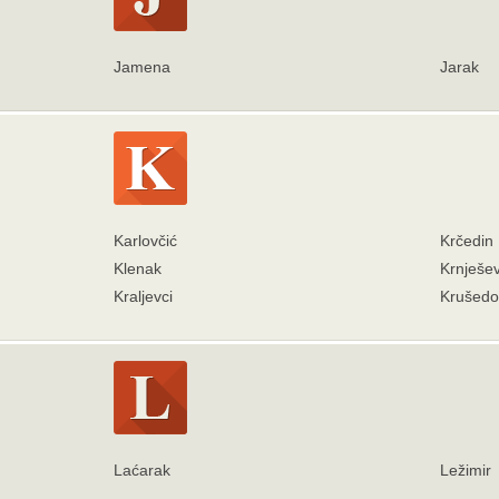
Jamena
Jarak
Karlovčić
Krčedin
Klenak
Krnješev
Kraljevci
Krušedol
Laćarak
Ležimir