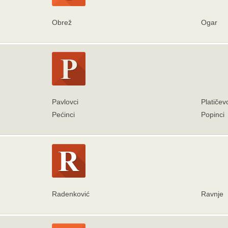
Obrež
Ogar
Pavlovci
Platičev
Pećinci
Popinci
Radenković
Ravnje