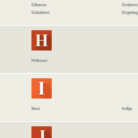
Gibarac
Grabovc
Golubinci
Grgeteg
Hrtkovci
Ilinci
Inđija