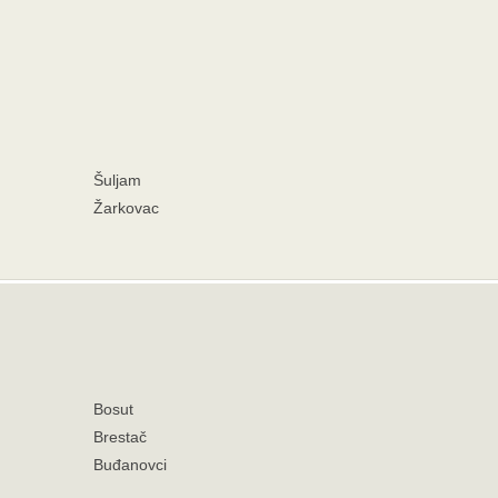
Šuljam
Žarkovac
Bosut
Brestač
Buđanovci