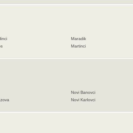
inci
Maradik
os
Martinci
Novi Banovci
zova
Novi Karlovci