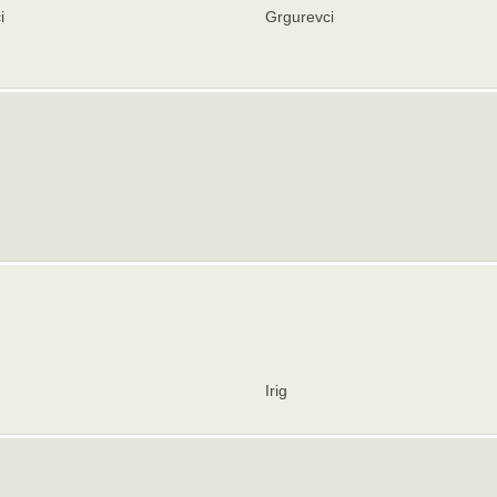
i
Grgurevci
Irig