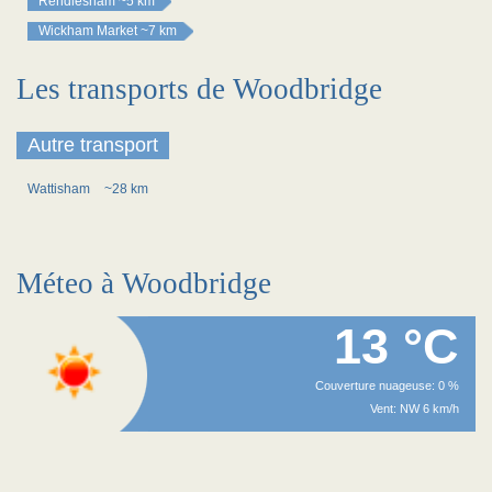
Rendlesham
~5 km
Wickham Market
~7 km
Les transports de Woodbridge
Autre transport
Wattisham
~28 km
Méteo à Woodbridge
13 °C
Couverture nuageuse: 0 %
Vent: NW 6 km/h