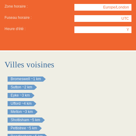
Zone horaire :
Europe/London
Fuseau horaire :
UTC
Heure d'été :
Y
Villes voisines
Bromeswell
~1 km
Sutton
~2 km
Eyke
~3 km
Ufford
~4 km
Melton
~3 km
Shottisham
~5 km
Pettistree
~5 km