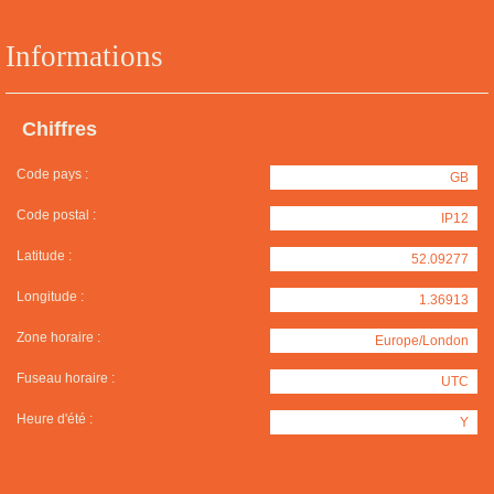
Informations
Chiffres
Code pays :
GB
Code postal :
IP12
Latitude :
52.09277
Longitude :
1.36913
Zone horaire :
Europe/London
Fuseau horaire :
UTC
Heure d'été :
Y