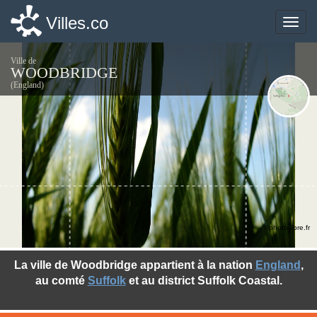
Villes.co
Villes.co
Toggle
Toggle
naviga
naviga
Ville de
WOODBRIDGE
(England)
©photo-libre.fr
La ville de Woodbridge appartient à la nation
England
,
au comté
Suffolk
et au district Suffolk Coastal.