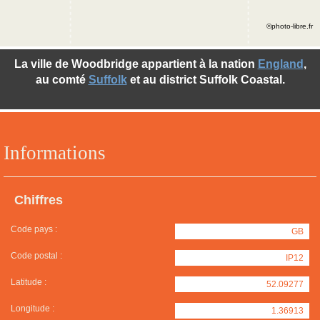
©photo-libre.fr
La ville de Woodbridge appartient à la nation
England
,
au comté
Suffolk
et au district Suffolk Coastal.
Informations
Chiffres
Code pays :
GB
Code postal :
IP12
Latitude :
52.09277
Longitude :
1.36913