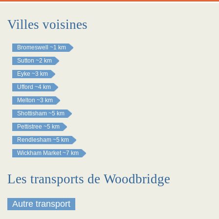
Villes voisines
Bromeswell
~1 km
Sutton
~2 km
Eyke
~3 km
Ufford
~4 km
Melton
~3 km
Shottisham
~5 km
Pettistree
~5 km
Rendlesham
~5 km
Wickham Market
~7 km
Les transports de Woodbridge
Autre transport