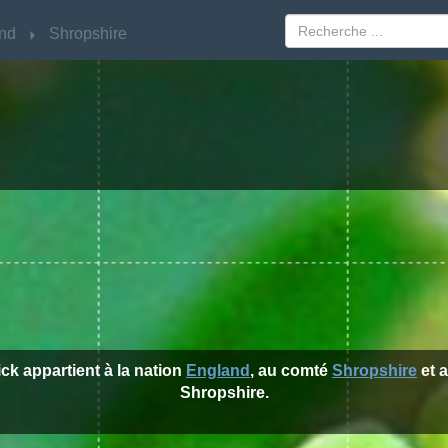
nd
nd
Shropshire
Shropshire
rick appartient à la nation
England
, au comté
Shropshire
et a
Shropshire.