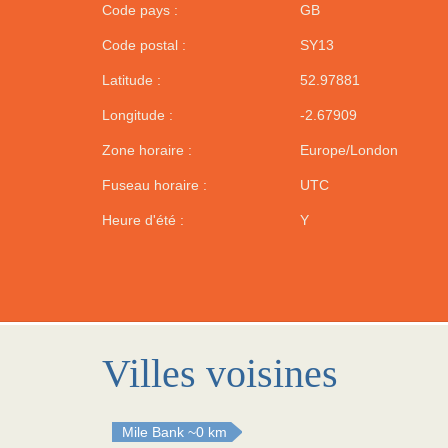
Code pays :
GB
Code postal :
SY13
Latitude :
52.97881
Longitude :
-2.67909
Zone horaire :
Europe/London
Fuseau horaire :
UTC
Heure d'été :
Y
Villes voisines
Mile Bank
~0 km