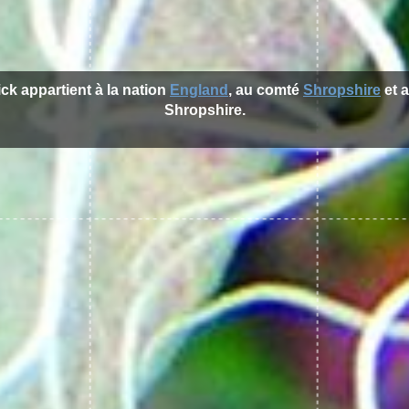
rick appartient à la nation
England
, au comté
Shropshire
et a
Shropshire.