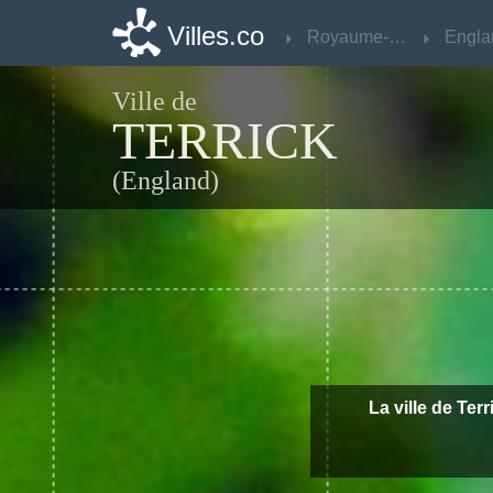
Villes.co
Villes.co
Royaume-Uni
Royaume-Uni
Engla
Engla
Ville de
TERRICK
(England)
La ville de Ter