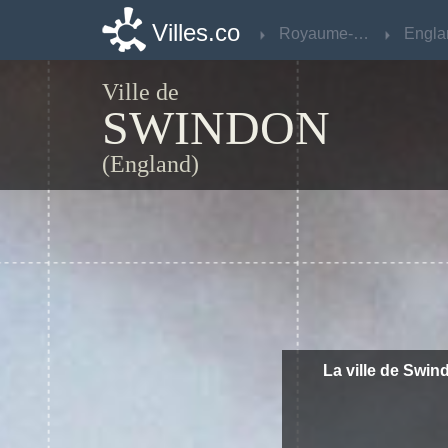
Villes.co
Villes.co
Royaume-Uni
Royaume-Uni
Engla
Engla
Ville de
SWINDON
(England)
La ville de Swin