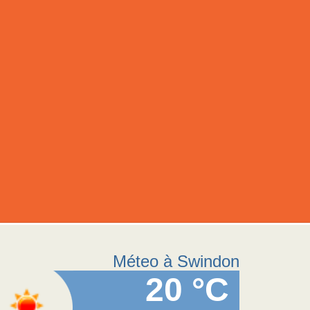
Méteo à Swindon
20 °C