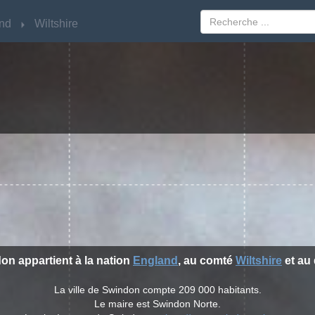
nd
nd
Wiltshire
Wiltshire
don appartient à la nation
England
, au comté
Wiltshire
et au 
La ville de Swindon compte 209 000 habitants.
Le maire est Swindon Norte.