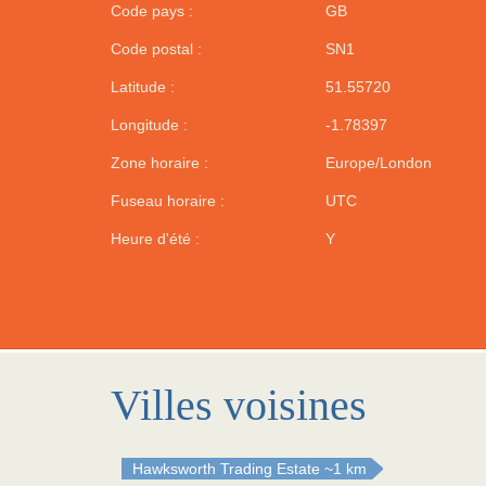
Code pays :
GB
Code postal :
SN1
Latitude :
51.55720
Longitude :
-1.78397
Zone horaire :
Europe/London
Fuseau horaire :
UTC
Heure d'été :
Y
Villes voisines
Hawksworth Trading Estate
~1 km