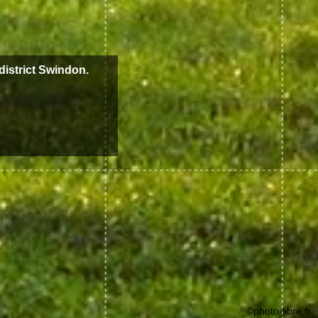
district Swindon.
©photo-libre.fr