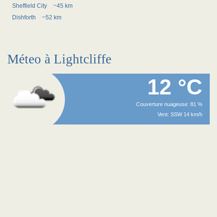
Sheffield City
~45 km
Dishforth
~52 km
Méteo à Lightcliffe
12 °C
Couverture nuageuse: 81 %
Vent: SSW 14 km/h