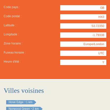
Code pays :
GB
Code postal :
HX3
Latitude :
53.72350
Longitude :
-1.79338
Zone horaire :
Europe/London
Fuseau horaire :
UTC
Heure d'été :
Y
Villes voisines
Hove Edge
~1 km
Norwood Green
~2 km