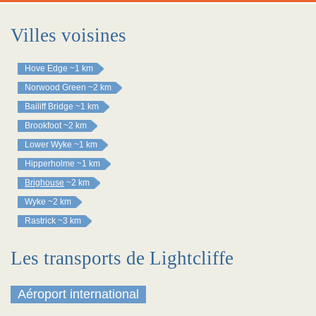
Villes voisines
Hove Edge
~1 km
Norwood Green
~2 km
Bailiff Bridge
~1 km
Brookfoot
~2 km
Lower Wyke
~1 km
Hipperholme
~1 km
Brighouse
~2 km
Wyke
~2 km
Rastrick
~3 km
Les transports de Lightcliffe
Aéroport international