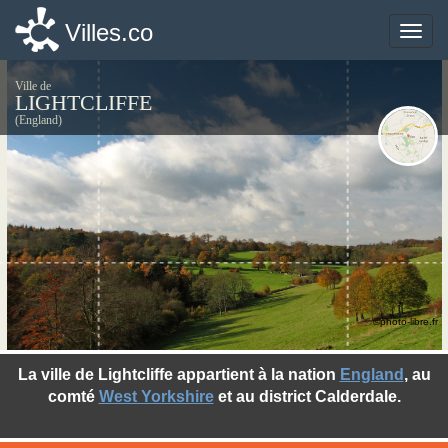
Villes.co
Villes.co
Toggle
Toggle
naviga
naviga
Ville de
LIGHTCLIFFE
(England)
©photo-libre.fr
La ville de Lightcliffe appartient à la nation
England
, au
comté
West Yorkshire
et au district Calderdale.