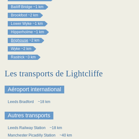
Bailiff Bridge
~1 km
Brookfoot
~2 km
Lower Wyke
~1 km
Hipperholme
~1 km
Brighouse
~2 km
Wyke
~2 km
Rastrick
~3 km
Les transports de Lightcliffe
Aéroport international
Leeds Bradford
~18 km
Autres transports
Leeds Railway Station
~18 km
Manchester Picadilly Station
~40 km