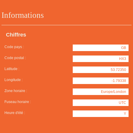
Informations
Chiffres
Code pays :
GB
Code postal :
HX3
Latitude :
53.72350
Longitude :
-1.79338
Zone horaire :
Europe/London
Fuseau horaire :
UTC
Heure d'été :
Y