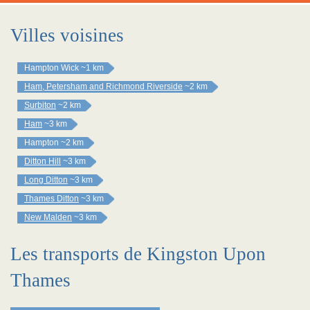
Villes voisines
Hampton Wick
~1 km
Ham, Petersham and Richmond Riverside
~2 km
Surbiton
~2 km
Ham
~3 km
Hampton
~2 km
Ditton Hill
~3 km
Long Ditton
~3 km
Thames Ditton
~3 km
New Malden
~3 km
Les transports de Kingston Upon
Thames