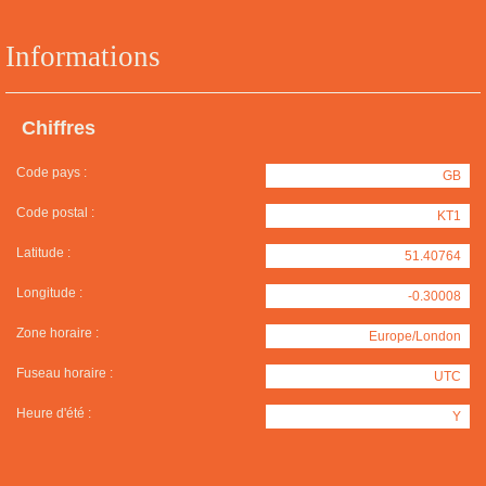
Informations
Chiffres
Code pays :
GB
Code postal :
KT1
Latitude :
51.40764
Longitude :
-0.30008
Zone horaire :
Europe/London
Fuseau horaire :
UTC
Heure d'été :
Y