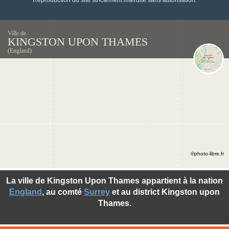
Reproduction du site strictement interdite sans autorisation.
Ville de
KINGSTON UPON THAMES
(England)
©photo-libre.fr
La ville de Kingston Upon Thames appartient à la nation
England
, au comté
Surrey
et au district Kingston upon
Thames.