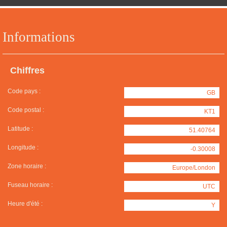
Informations
Chiffres
Code pays :
GB
Code postal :
KT1
Latitude :
51.40764
Longitude :
-0.30008
Zone horaire :
Europe/London
Fuseau horaire :
UTC
Heure d'été :
Y