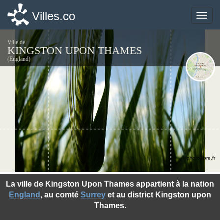
Villes.co
Villes.co
Toggle
Toggle
naviga
naviga
Ville de
KINGSTON UPON THAMES
(England)
©photo-libre.fr
La ville de Kingston Upon Thames appartient à la nation
England
, au comté
Surrey
et au district Kingston upon
Thames.