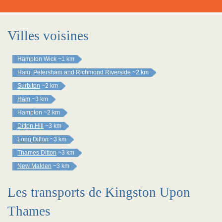
Villes voisines
Hampton Wick
~1 km
Ham, Petersham and Richmond Riverside
~2 km
Surbiton
~2 km
Ham
~3 km
Hampton
~2 km
Ditton Hill
~3 km
Long Ditton
~3 km
Thames Ditton
~3 km
New Malden
~3 km
Les transports de Kingston Upon
Thames