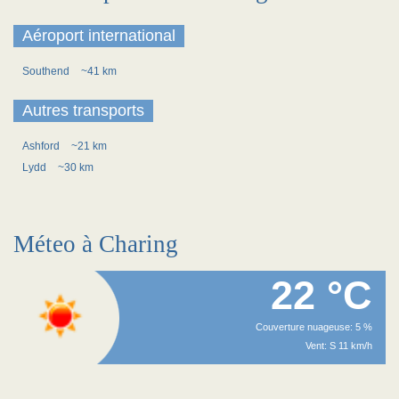
Aéroport international
Southend
~41 km
Autres transports
Ashford
~21 km
Lydd
~30 km
Méteo à Charing
22 °C
Couverture nuageuse: 5 %
Vent: S 11 km/h