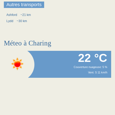
Autres transports
Ashford
~21 km
Lydd
~30 km
Méteo à Charing
22 °C
Couverture nuageuse: 5 %
Vent: S 11 km/h