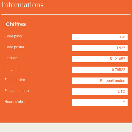
Informations
Chiffres
Code pays :
GB
Code postal :
TN27
Latitude :
51.21057
Longitude :
0.79522
Zone horaire :
Europe/London
Fuseau horaire :
UTC
Heure d'été :
Y