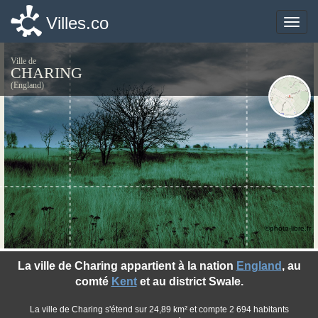
Villes.co
Villes.co
Toggle
Toggle
naviga
naviga
Ville de
CHARING
(England)
©photo-libre.fr
La ville de Charing appartient à la nation
England
, au
comté
Kent
et au district Swale.
La ville de Charing s'étend sur 24,89 km² et compte 2 694 habitants