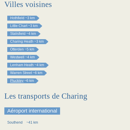
Villes voisines
Hothfield
~3 km
Little Chart
~3 km
Stalisfield
~4 km
Charing Heath
~3 km
Otterden
~5 km
Westwell
~4 km
Lenham Heath
~4 km
Warren Street
~6 km
Pluckley
~6 km
Les transports de Charing
Aéroport international
Southend
~41 km