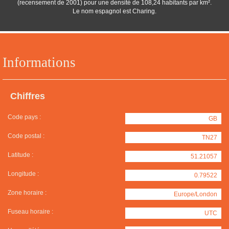
(recensement de 2001) pour une densité de 108,24 habitants par km².
Le nom espagnol est Charing.
Informations
Chiffres
Code pays :
GB
Code postal :
TN27
Latitude :
51.21057
Longitude :
0.79522
Zone horaire :
Europe/London
Fuseau horaire :
UTC