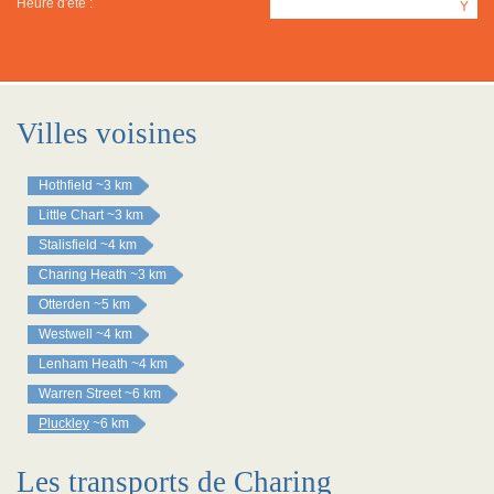
Heure d'été :
Y
Villes voisines
Hothfield
~3 km
Little Chart
~3 km
Stalisfield
~4 km
Charing Heath
~3 km
Otterden
~5 km
Westwell
~4 km
Lenham Heath
~4 km
Warren Street
~6 km
Pluckley
~6 km
Les transports de Charing