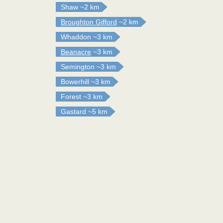
Shaw
~2 km
Broughton Gifford
~2 km
Whaddon
~3 km
Beanacre
~3 km
Semington
~3 km
Bowerhill
~3 km
Forest
~3 km
Gastard
~5 km