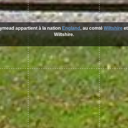
lymead appartient à la nation
England
, au comté
Wiltshire
et
Wiltshire.