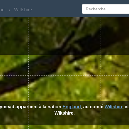
nd
nd
Wiltshire
Wiltshire
lymead appartient à la nation
England
, au comté
Wiltshire
et
Wiltshire.