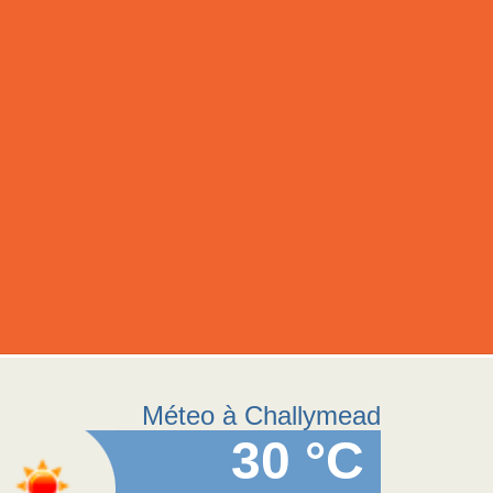
Méteo à Challymead
30 °C