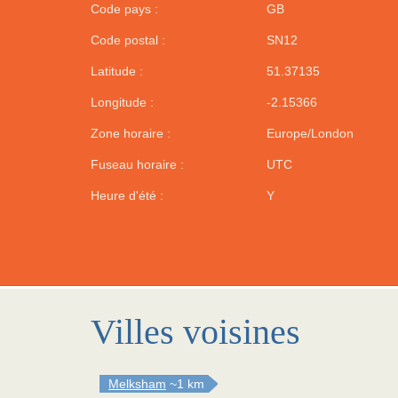
Code pays :
GB
Code postal :
SN12
Latitude :
51.37135
Longitude :
-2.15366
Zone horaire :
Europe/London
Fuseau horaire :
UTC
Heure d'été :
Y
Villes voisines
Melksham
~1 km