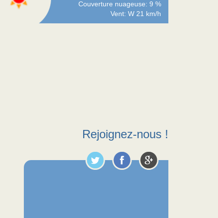
Couverture nuageuse: 9 %
Vent: W 21 km/h
Rejoignez-nous !