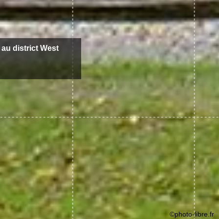
 au district West
©photo-libre.fr