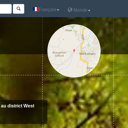
Français
Français
Monde
Monde
 au district West