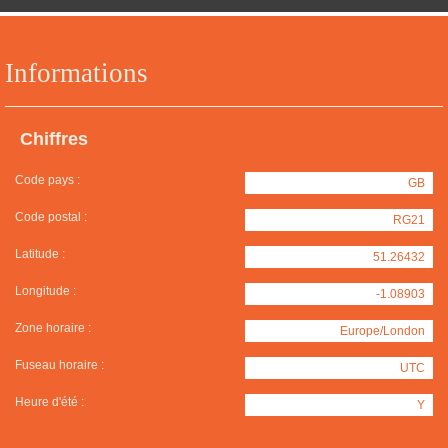
Informations
Chiffres
Code pays :
GB
Code postal :
RG21
Latitude :
51.26432
Longitude :
-1.08903
Zone horaire :
Europe/London
Fuseau horaire :
UTC
Heure d'été :
Y