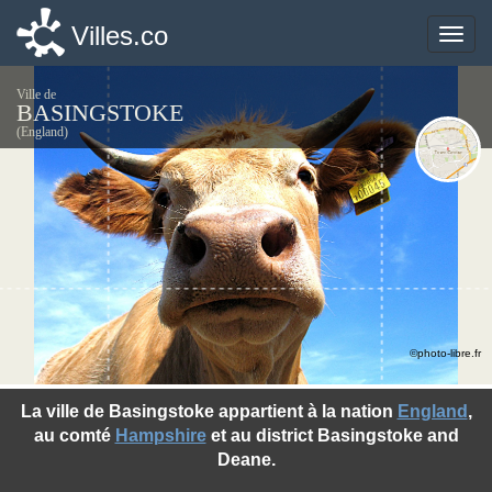
Villes.co
Villes.co
Toggle
Toggle
naviga
naviga
Ville de
BASINGSTOKE
(England)
©photo-libre.fr
La ville de Basingstoke appartient à la nation
England
,
au comté
Hampshire
et au district Basingstoke and
Deane.