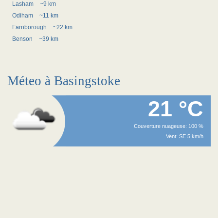
Lasham
~9 km
Odiham
~11 km
Farnborough
~22 km
Benson
~39 km
Méteo à Basingstoke
21 °C
Couverture nuageuse: 100 %
Vent: SE 5 km/h