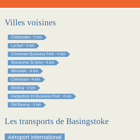
Villes voisines
Cliddesden
~3 km
Lychpit
~3 km
Chineham Business Park
~4 km
Sherborne St John
~4 km
Winslade
~4 km
Chineham
~4 km
Worting
~3 km
Hampshire Int Business Park
~4 km
Old Basing
~3 km
Les transports de Basingstoke
Aéroport international