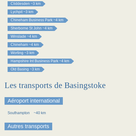
Cliddesden
~3 km
Lychpit
~3 km
Chineham Business Park
~4 km
Sherborne St John
~4 km
Winslade
~4 km
Chineham
~4 km
Worting
~3 km
Hampshire Int Business Park
~4 km
Old Basing
~3 km
Les transports de Basingstoke
Aéroport international
Southampton
~40 km
Autres transports