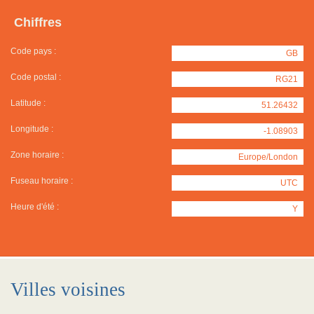
Chiffres
Code pays :
GB
Code postal :
RG21
Latitude :
51.26432
Longitude :
-1.08903
Zone horaire :
Europe/London
Fuseau horaire :
UTC
Heure d'été :
Y
Villes voisines