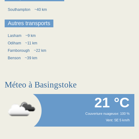
Southampton
~40 km
Autres transports
Lasham
~9 km
Odiham
~11 km
Farnborough
~22 km
Benson
~39 km
Méteo à Basingstoke
21 °C
Couverture nuageuse: 100 %
Vent: SE 5 km/h