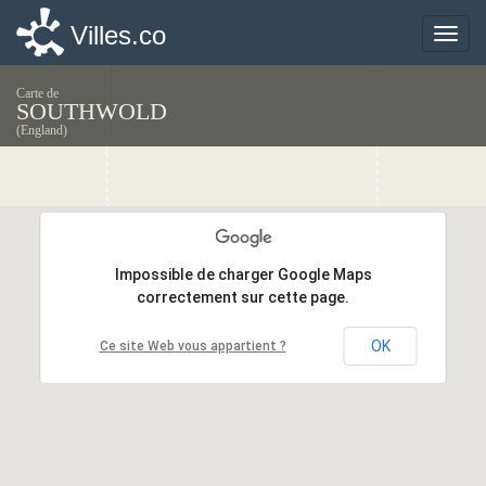
Villes.co
Villes.co
Toggle
Toggle
naviga
naviga
Carte de
SOUTHWOLD
(England)
Impossible de charger Google Maps
Impossible de charger Google Maps
correctement sur cette page.
correctement sur cette page.
OK
OK
Ce site Web vous appartient ?
Ce site Web vous appartient ?