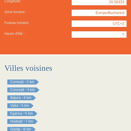
Longitude :
26.58333
Zone horaire :
Europe/Bucharest
Fuseau horaire :
UTC+2
Heure d'été :
Y
Villes voisines
Corneşti
~2 km
Conceşti
~3 km
Bajura
~4 km
Vatra
~5 km
Eşanca
~5 km
Hudeşti
~7 km
Griviţa
~8 km