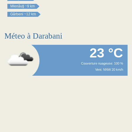
Mlenăuţi
~9 km
Gârbeni
~12 km
Méteo à Darabani
23 °C
Couverture nuageuse: 100 %
Vent: NNW 20 km/h