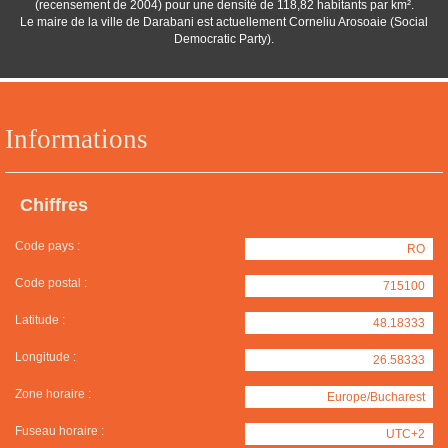
(recensement de 2004) pour une densité de 118,82 habitants par km².
Le maire de la ville de Darabani est actuellement Corneliu Arosoaie (Social
Democratic Party).
Informations
Chiffres
Code pays :
RO
Code postal :
715100
Latitude :
48.18333
Longitude :
26.58333
Zone horaire :
Europe/Bucharest
Fuseau horaire :
UTC+2