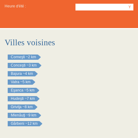
Heure d'été :
Y
Villes voisines
Corneşti
~2 km
Conceşti
~3 km
Bajura
~4 km
Vatra
~5 km
Eşanca
~5 km
Hudeşti
~7 km
Griviţa
~8 km
Mlenăuţi
~9 km
Gârbeni
~12 km