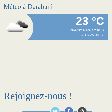
Méteo à Darabani
23 °C
Couverture nuageuse: 100 %
Vent: NNW 20 km/h
Rejoignez-nous !