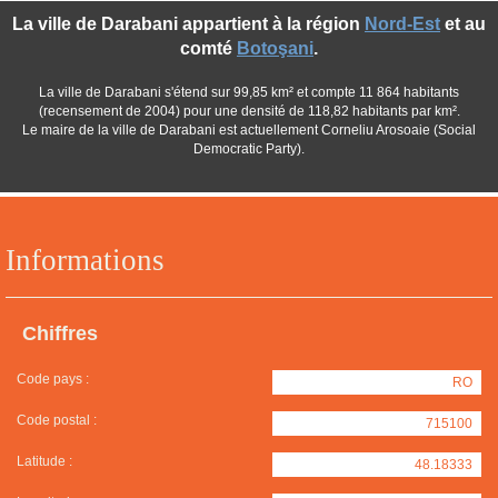
La ville de Darabani appartient à la région
Nord-Est
et au
comté
Botoşani
.
La ville de Darabani s'étend sur 99,85 km² et compte 11 864 habitants
(recensement de 2004) pour une densité de 118,82 habitants par km².
Le maire de la ville de Darabani est actuellement Corneliu Arosoaie (Social
Democratic Party).
Informations
Chiffres
Code pays :
RO
Code postal :
715100
Latitude :
48.18333