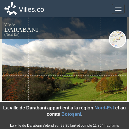
Villes.co
Villes.co
Toggle
Toggle
naviga
naviga
Ville de
DARABANI
(Nord-Est)
©photo-libre.fr
La ville de Darabani appartient à la région
Nord-Est
et au
comté
Botoşani
.
La ville de Darabani s'étend sur 99,85 km² et compte 11 864 habitants