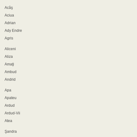
Acâş
Aciua
Adrian
Ady Endre
Agris
Aliceni
Aliza
Amaţi
Ambud
Andrid
Apa
Apateu
Ardud
Ardud-Vii
Atea
Şandra