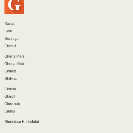
Ganas
Gelu
Gerăuşa
Ghenci
Gherţa Mare
Gherţa Mică
Ghileşti
Ghilvaci
Ghirişa
Ghirolt
Giorocuţa
Giungi
Giurtelecu Hododului