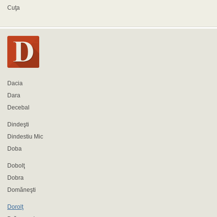
Cuţa
Dacia
Dara
Decebal
Dindeşti
Dindestiu Mic
Doba
Dobolţ
Dobra
Domăneşti
Dorolţ