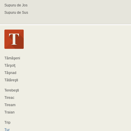
Supuru de Jos
Supuru de Sus
Tămăşeni
Târşolţ
Tăşnad
Tătăreşti
Terebeşti
Tireac
Tiream
Traian
Trip
Tur