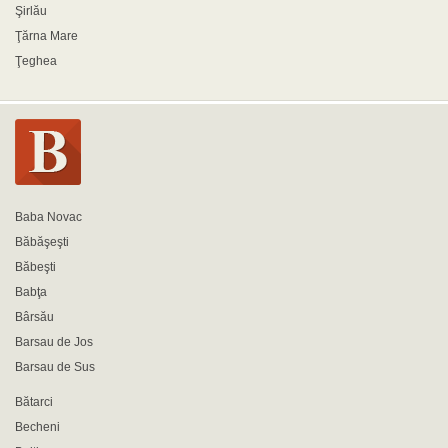
Şirlău
Ţărna Mare
Ţeghea
Baba Novac
Băbăşeşti
Băbeşti
Babţa
Bârsău
Barsau de Jos
Barsau de Sus
Bătarci
Becheni