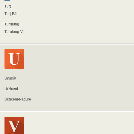
Turţ
Turţ-Băi
Turulung
Turulung-Vii
Unimăt
Urziceni
Urziceni-Pădure