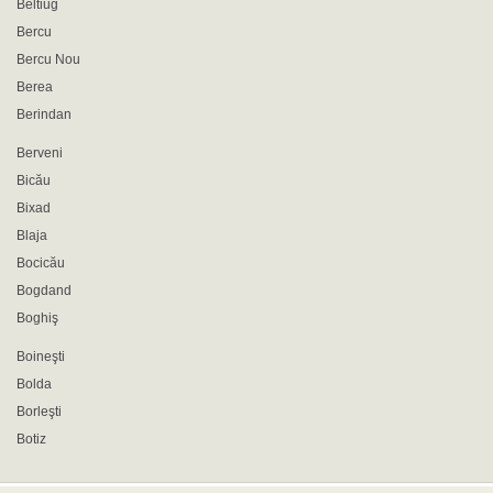
Beltiug
Bercu
Bercu Nou
Berea
Berindan
Berveni
Bicău
Bixad
Blaja
Bocicău
Bogdand
Boghiş
Boineşti
Bolda
Borleşti
Botiz