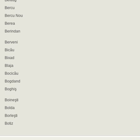
Beltiug
Bercu
Bercu Nou
Berea
Berindan
Berveni
Bicău
Bixad
Blaja
Bocicău
Bogdand
Boghiş
Boineşti
Bolda
Borleşti
Botiz