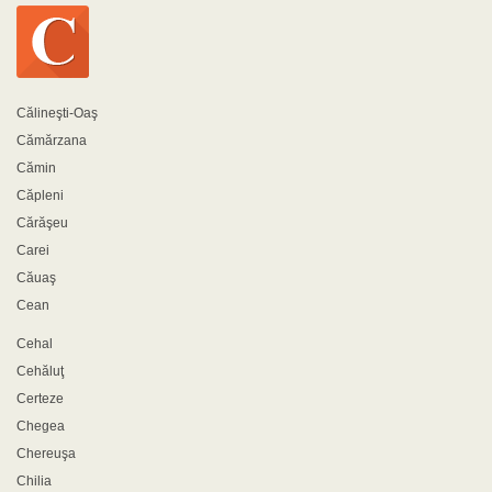
Călineşti-Oaş
Cămărzana
Cămin
Căpleni
Cărăşeu
Carei
Căuaş
Cean
Cehal
Cehăluţ
Certeze
Chegea
Chereuşa
Chilia