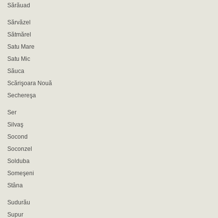
Sărăuad
Sărvăzel
Sătmărel
Satu Mare
Satu Mic
Săuca
Scărişoara Nouă
Sechereşa
Ser
Silvaş
Socond
Soconzel
Solduba
Someşeni
Stâna
Sudurău
Supur