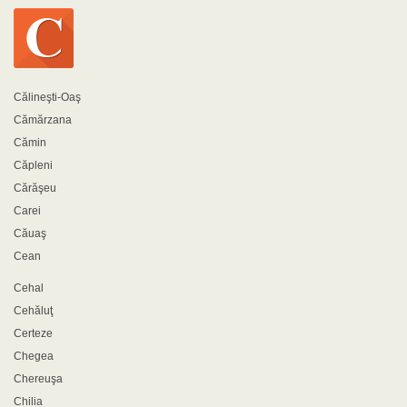
Călineşti-Oaş
Cămărzana
Cămin
Căpleni
Cărăşeu
Carei
Căuaş
Cean
Cehal
Cehăluţ
Certeze
Chegea
Chereuşa
Chilia