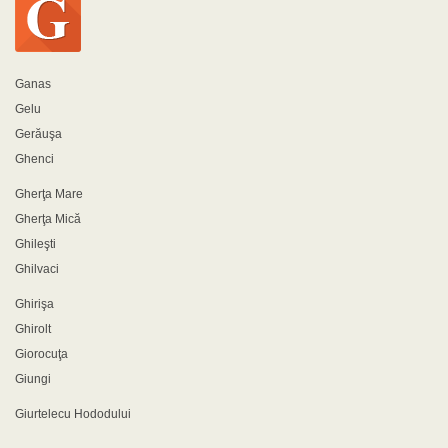
Ganas
Gelu
Gerăuşa
Ghenci
Gherţa Mare
Gherţa Mică
Ghileşti
Ghilvaci
Ghirişa
Ghirolt
Giorocuţa
Giungi
Giurtelecu Hododului