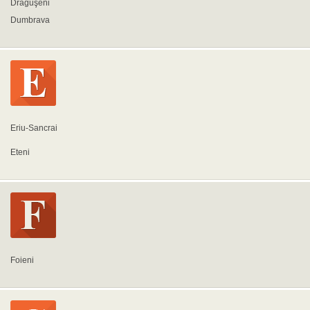
Drăguşeni
Dumbrava
Eriu-Sancrai
Eteni
Foieni