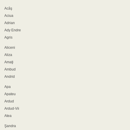
Acâş
Aciua
Adrian
Ady Endre
Agris
Aliceni
Aliza
Amaţi
Ambud
Andrid
Apa
Apateu
Ardud
Ardud-Vii
Atea
Şandra