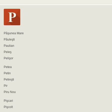
Păşunea Mare
Păuleşti
Paulian
Peleş
Pelişor
Petea
Petin
Petreşti
Pir
Piru Nou
Pişcari
Pişcolt