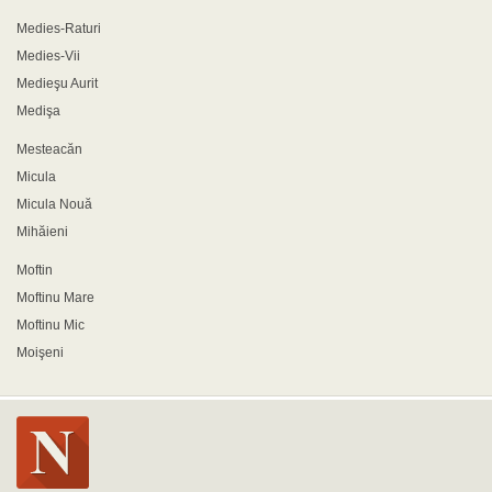
Medies-Raturi
Medies-Vii
Medieşu Aurit
Medişa
Mesteacăn
Micula
Micula Nouă
Mihăieni
Moftin
Moftinu Mare
Moftinu Mic
Moişeni