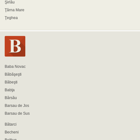
Şirlău
Ţărna Mare
Ţeghea
Baba Novac
Băbăşeşti
Băbeşti
Babţa
Bârsău
Barsau de Jos
Barsau de Sus
Bătarci
Becheni