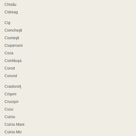
Chisău
Cidreag
Cig
Cioncheşti
Ciumeşti
Ciuperceni
Coca
Comlăuşa
Corod
Corund
Craidorolţ
Crişeni
Crucişor
Cucu
Culciu
Culciu Mare
Culciu Mic