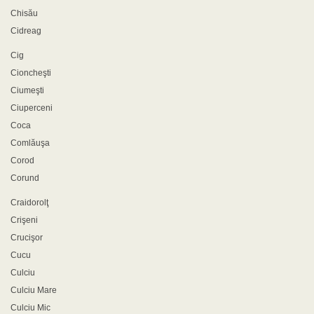
Chisău
Cidreag
Cig
Cioncheşti
Ciumeşti
Ciuperceni
Coca
Comlăuşa
Corod
Corund
Craidorolţ
Crişeni
Crucişor
Cucu
Culciu
Culciu Mare
Culciu Mic