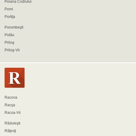
Poiana Codrului
Pomi
Portiţa
Porumbeşti
Potău
Prilog
Prilog-Vii
Racova
Racşa
Racsa-Vii
Răduleşti
Răţesţi