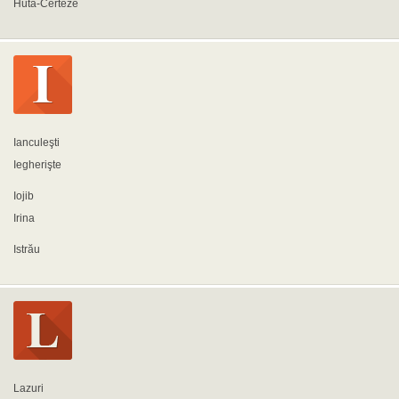
Huta-Certeze
Ianculeşti
Iegherişte
Iojib
Irina
Istrău
Lazuri