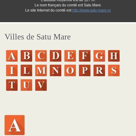
L'altitude moyenne est de 127 m.
Le nom français du comté est Satu Mare.
Le site Internet du comté est
http://www.satu-mare.ro
Villes de Satu Mare