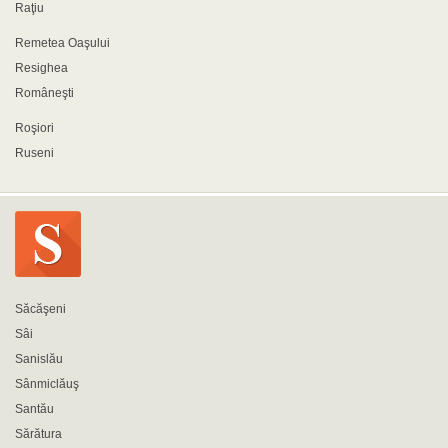
Raţiu
Remetea Oaşului
Resighea
Româneşti
Roşiori
Ruseni
Săcăşeni
Sâi
Sanislău
Sânmiclăuş
Santău
Sărătura