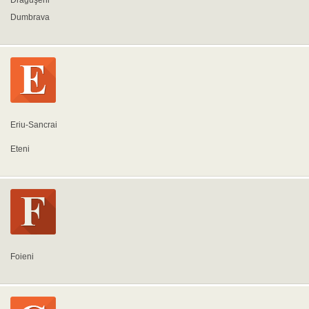
Drăguşeni
Dumbrava
Eriu-Sancrai
Eteni
Foieni