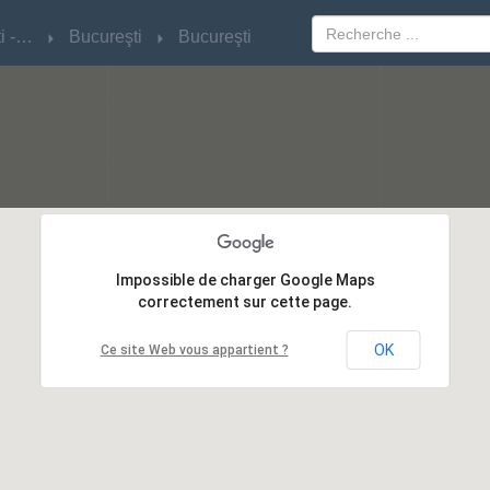
Bucureşti - Ilfov
Bucureşti - Ilfov
Bucureşti
Bucureşti
Bucureşti
Bucureşti
Impossible de charger Google Maps
Impossible de charger Google Maps
correctement sur cette page.
correctement sur cette page.
OK
OK
Ce site Web vous appartient ?
Ce site Web vous appartient ?