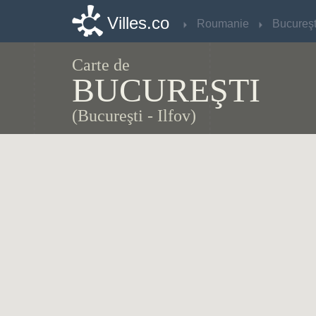
Villes.co
Villes.co
Roumanie
Roumanie
Carte de
BUCUREŞTI
(Bucureşti - Ilfov)