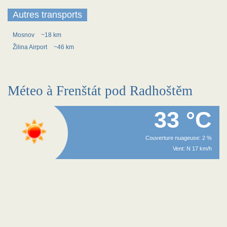
Autres transports
Mosnov
~18 km
Žilina Airport
~46 km
Méteo à Frenštát pod Radhoštěm
33 °C
Couverture nuageuse: 2 %
Vent: N 17 km/h