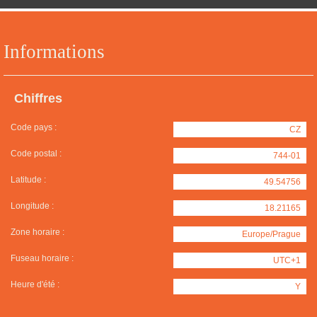
Informations
Chiffres
Code pays :
CZ
Code postal :
744-01
Latitude :
49.54756
Longitude :
18.21165
Zone horaire :
Europe/Prague
Fuseau horaire :
UTC+1
Heure d'été :
Y