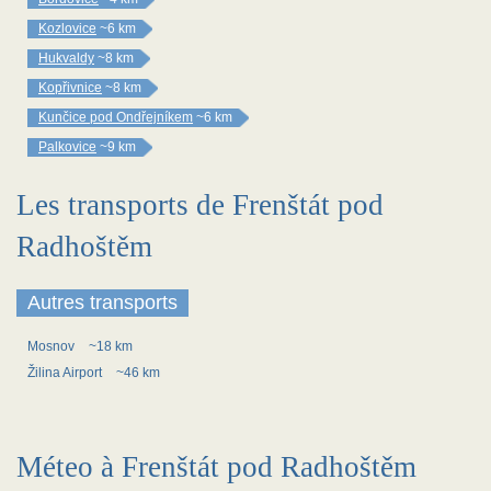
Kozlovice
~6 km
Hukvaldy
~8 km
Kopřivnice
~8 km
Kunčice pod Ondřejníkem
~6 km
Palkovice
~9 km
Les transports de Frenštát pod
Radhoštěm
Autres transports
Mosnov
~18 km
Žilina Airport
~46 km
Méteo à Frenštát pod Radhoštěm