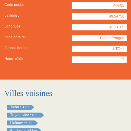
Code postal :
744-01
Latitude :
49.54756
Longitude :
18.21165
Zone horaire :
Europe/Prague
Fuseau horaire :
UTC+1
Heure d'été :
Y
Villes voisines
Tichá
~3 km
Trojanovice
~4 km
Lichnov
~4 km
Bordovice
~4 km