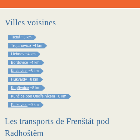
Villes voisines
Tichá
~3 km
Trojanovice
~4 km
Lichnov
~4 km
Bordovice
~4 km
Kozlovice
~6 km
Hukvaldy
~8 km
Kopřivnice
~8 km
Kunčice pod Ondřejníkem
~6 km
Palkovice
~9 km
Les transports de Frenštát pod
Radhoštěm