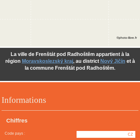
©photo-libre.fr
La ville de Frenštát pod Radhoštěm appartient à la
région
Moravskoslezský kraj
, au district
Nový Jičín
et à
la commune Frenštát pod Radhoštěm.
Informations
Chiffres
Code pays :
CZ