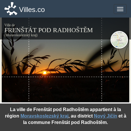
Villes.co
Villes.co
Toggle
Toggle
naviga
naviga
Ville de
FRENŠTÁT POD RADHOŠTĚM
(Moravskoslezský kraj)
©photo-libre.fr
La ville de Frenštát pod Radhoštěm appartient à la
région
Moravskoslezský kraj
, au district
Nový Jičín
et à
la commune Frenštát pod Radhoštěm.