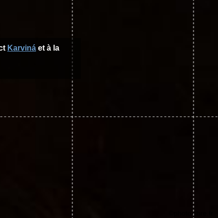
ict
Karviná
et à la
©photo-libre.fr