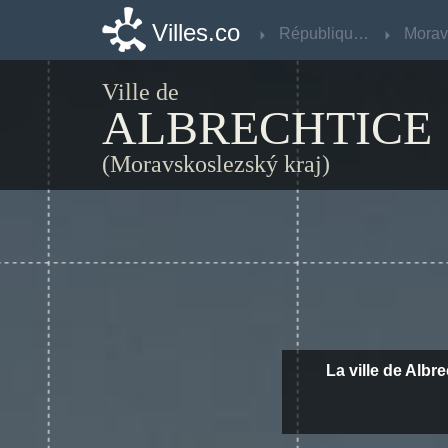
Villes.co
Villes.co
République Tchèque
République Tchèque
Ville de
ALBRECHTICE
(Moravskoslezský kraj)
La ville de Albr