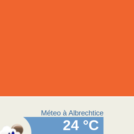
Méteo à Albrechtice
24 °C