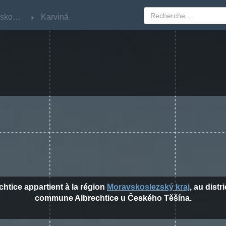
Moravskoslezský kraj
Moravskoslezský kraj
Karviná
Karviná
echtice appartient à la région
Moravskoslezský kraj
, au distr
commune Albrechtice u Českého Těšína.