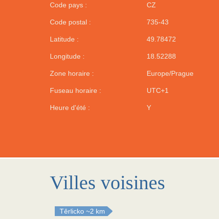
Code pays :
CZ
Code postal :
735-43
Latitude :
49.78472
Longitude :
18.52288
Zone horaire :
Europe/Prague
Fuseau horaire :
UTC+1
Heure d'été :
Y
Villes voisines
Těrlicko
~2 km