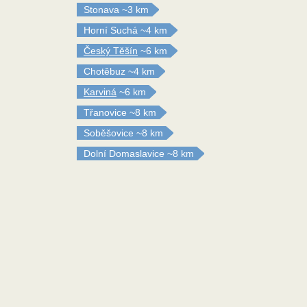
Stonava
~3 km
Horní Suchá
~4 km
Český Těšín
~6 km
Chotěbuz
~4 km
Karviná
~6 km
Třanovice
~8 km
Soběšovice
~8 km
Dolní Domaslavice
~8 km