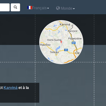
Français
Français
Monde
Monde
ict
Karviná
et à la