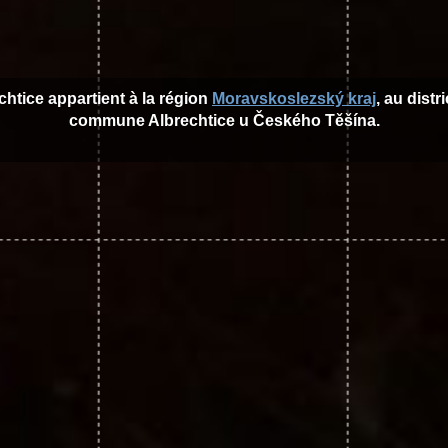
echtice appartient à la région
Moravskoslezský kraj
, au distr
commune Albrechtice u Českého Těšína.