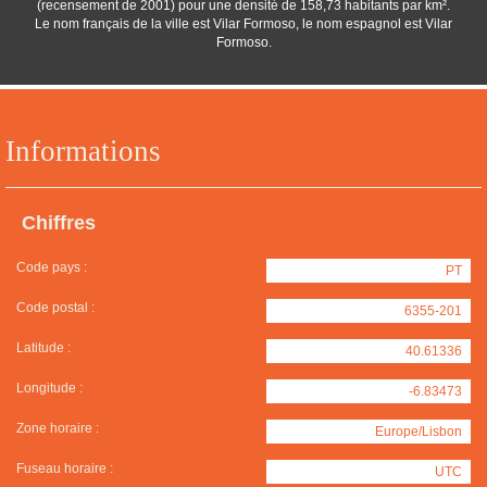
(recensement de 2001) pour une densité de 158,73 habitants par km².
Le nom français de la ville est Vilar Formoso, le nom espagnol est Vilar
Formoso.
Informations
Chiffres
Code pays :
PT
Code postal :
6355-201
Latitude :
40.61336
Longitude :
-6.83473
Zone horaire :
Europe/Lisbon
Fuseau horaire :
UTC