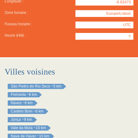
Longitude :
-6.83473
Zone horaire :
Europe/Lisbon
Fuseau horaire :
UTC
Heure d'été :
Y
Villes voisines
São Pedro de Rio Seco
~5 km
Freineda
~6 km
Naves
~6 km
Castelo Bom
~6 km
Junça
~9 km
Vale da Mula
~10 km
Nave de Haver
~10 km