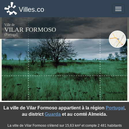
Villes.co
Villes.co
Toggle
Toggle
naviga
naviga
Ville de
VILAR FORMOSO
(Portugal)
©photo-libre.fr
La ville de Vilar Formoso appartient à la région
Portugal
,
au district
Guarda
et au comté Almeida.
La ville de Vilar Formoso s'étend sur 15,63 km² et compte 2 481 habitants