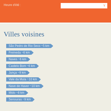
Heure d'été :
Y
Villes voisines
São Pedro de Rio Seco
~5 km
Freineda
~6 km
Naves
~6 km
Castelo Bom
~6 km
Junça
~9 km
Vale da Mula
~10 km
Nave de Haver
~10 km
Mido
~8 km
Senouras
~9 km