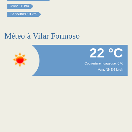
Mido
~8 km
Senouras
~9 km
Méteo à Vilar Formoso
22 °C
Couverture nuageuse: 0 %
Vent: NNE 6 km/h