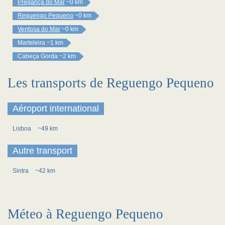
Pregança do Mar
~0 km
Reguengo Pequeno
~0 km
Ventosa do Mar
~0 km
Marteleira
~1 km
Cabeça Gorda
~2 km
Les transports de Reguengo Pequeno
Aéroport international
Lisboa
~49 km
Autre transport
Sintra
~42 km
Méteo à Reguengo Pequeno