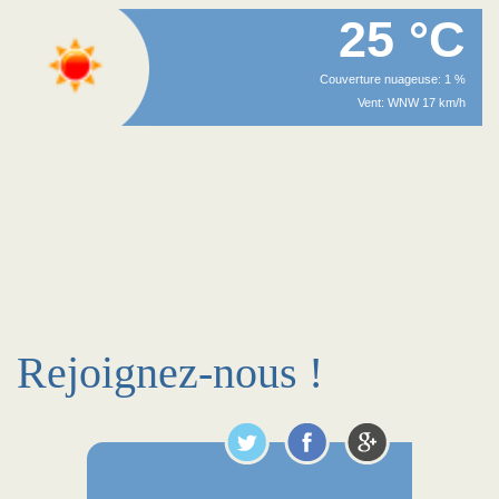
25 °C
Couverture nuageuse: 1 %
Vent: WNW 17 km/h
Rejoignez-nous !