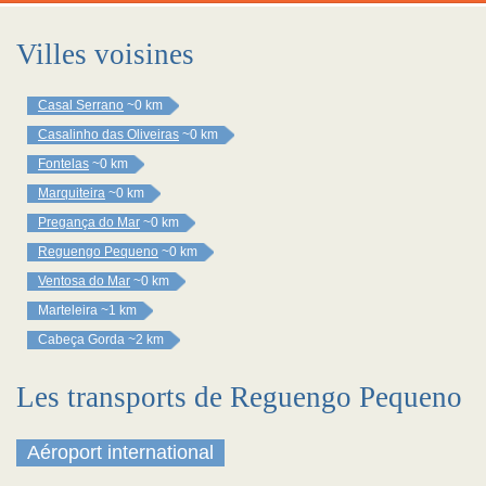
Villes voisines
Casal Serrano
~0 km
Casalinho das Oliveiras
~0 km
Fontelas
~0 km
Marquiteira
~0 km
Pregança do Mar
~0 km
Reguengo Pequeno
~0 km
Ventosa do Mar
~0 km
Marteleira
~1 km
Cabeça Gorda
~2 km
Les transports de Reguengo Pequeno
Aéroport international