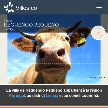
Villes.co
Villes.co
Toggle
Toggle
naviga
naviga
Ville de
REGUENGO PEQUENO
(Portugal)
©photo-libre.fr
La ville de Reguengo Pequeno appartient à la région
Portugal
, au district
Lisboa
et au comté Lourinhã.