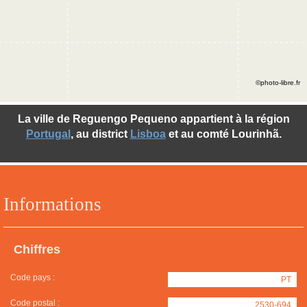
©photo-libre.fr
La ville de Reguengo Pequeno appartient à la région
Portugal
, au district
Lisboa
et au comté Lourinhã.
Informations
Chiffres
Code pays :
PT
Code postal :
2530-694