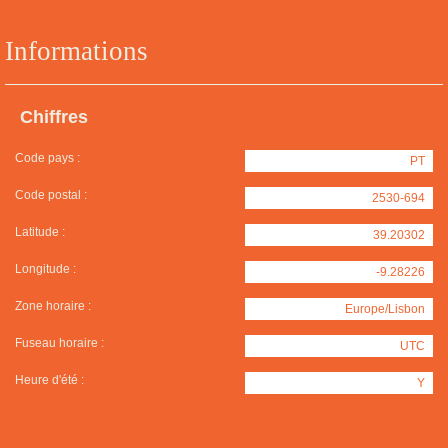
Informations
Chiffres
Code pays :
PT
Code postal :
2530-694
Latitude :
39.20302
Longitude :
-9.28226
Zone horaire :
Europe/Lisbon
Fuseau horaire :
UTC
Heure d'été :
Y