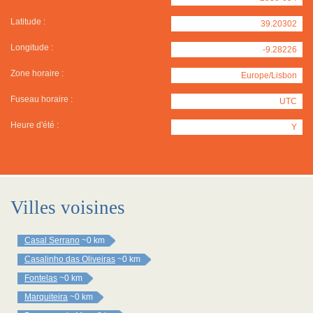
Latitude :
39.20302
Longitude :
-9.28226
Zone horaire :
Europe/Lisbon
Fuseau horaire :
UTC
Heure d'été :
Y
Villes voisines
Casal Serrano
~0 km
Casalinho das Oliveiras
~0 km
Fontelas
~0 km
Marquiteira
~0 km