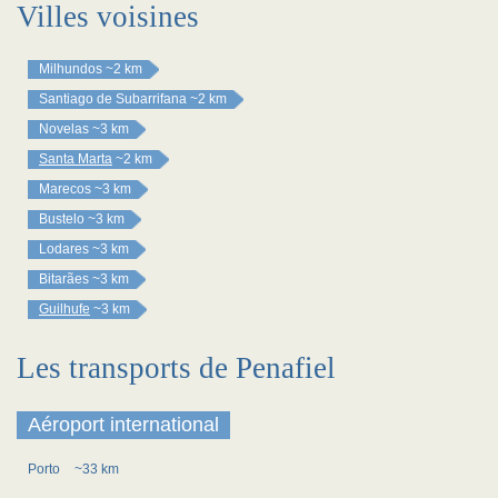
Villes voisines
Milhundos
~2 km
Santiago de Subarrifana
~2 km
Novelas
~3 km
Santa Marta
~2 km
Marecos
~3 km
Bustelo
~3 km
Lodares
~3 km
Bitarães
~3 km
Guilhufe
~3 km
Les transports de Penafiel
Aéroport international
Porto
~33 km