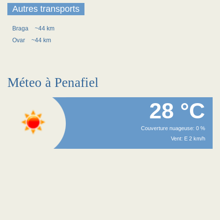
Autres transports
Braga
~44 km
Ovar
~44 km
Méteo à Penafiel
28 °C
Couverture nuageuse: 0 %
Vent: E 2 km/h