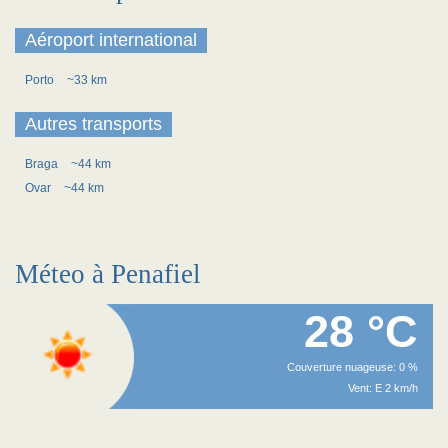
Aéroport international
Porto
~33 km
Autres transports
Braga
~44 km
Ovar
~44 km
Méteo à Penafiel
28 °C
Couverture nuageuse: 0 %
Vent: E 2 km/h