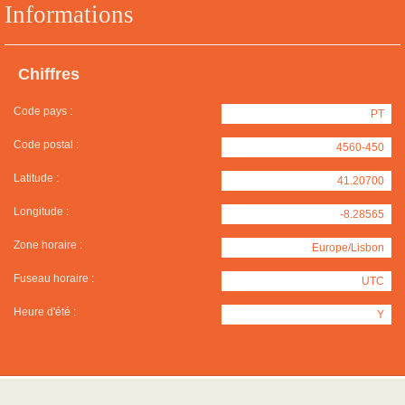
Informations
Chiffres
Code pays :
PT
Code postal :
4560-450
Latitude :
41.20700
Longitude :
-8.28565
Zone horaire :
Europe/Lisbon
Fuseau horaire :
UTC
Heure d'été :
Y