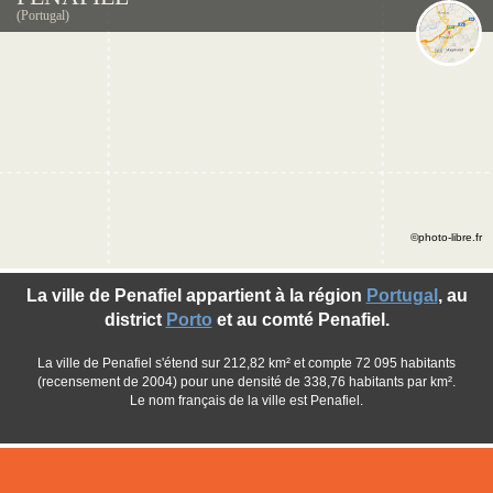
(Portugal)
©photo-libre.fr
La ville de Penafiel appartient à la région
Portugal
, au
district
Porto
et au comté Penafiel.
La ville de Penafiel s'étend sur 212,82 km² et compte 72 095 habitants
(recensement de 2004) pour une densité de 338,76 habitants par km².
Le nom français de la ville est Penafiel.