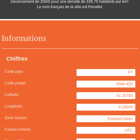
(recensement de 2004) pour une densité de 338,76 habitants par km².
Le nom français de la ville est Penafiel.
Informations
Chiffres
Code pays :
PT
Code postal :
4560-450
Latitude :
41.20700
Longitude :
-8.28565
Zone horaire :
Europe/Lisbon
Fuseau horaire :
UTC