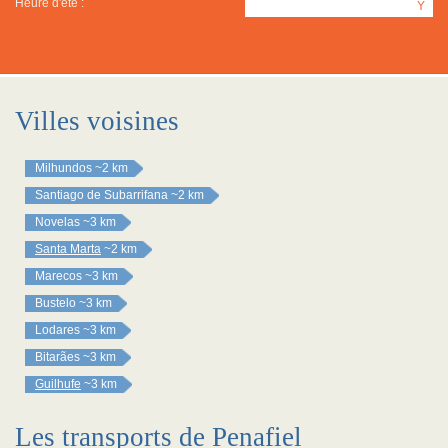
Heure d'été :
Y
Villes voisines
Milhundos
~2 km
Santiago de Subarrifana
~2 km
Novelas
~3 km
Santa Marta
~2 km
Marecos
~3 km
Bustelo
~3 km
Lodares
~3 km
Bitarães
~3 km
Guilhufe
~3 km
Les transports de Penafiel