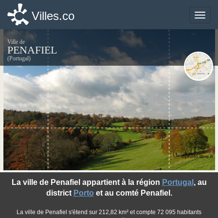
Villes.co
Villes.co
Toggle
Toggle
naviga
naviga
Ville de
PENAFIEL
(Portugal)
©photo-libre.fr
La ville de Penafiel appartient à la région
Portugal
, au
district
Porto
et au comté Penafiel.
La ville de Penafiel s'étend sur 212,82 km² et compte 72 095 habitants