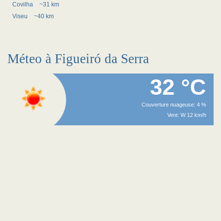
Covilha
~31 km
Viseu
~40 km
Méteo à Figueiró da Serra
32 °C
Couverture nuageuse: 4 %
Vent: W 12 km/h