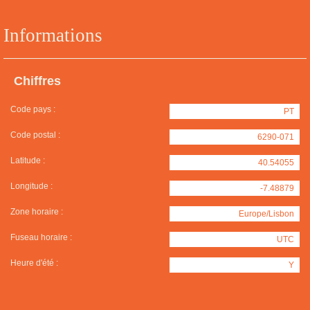
Informations
Chiffres
Code pays :
PT
Code postal :
6290-071
Latitude :
40.54055
Longitude :
-7.48879
Zone horaire :
Europe/Lisbon
Fuseau horaire :
UTC
Heure d'été :
Y