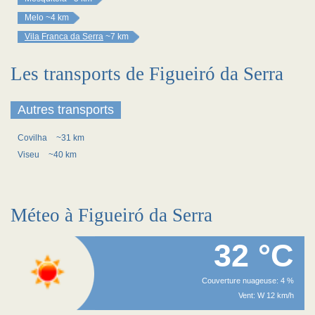
Melo
~4 km
Vila Franca da Serra
~7 km
Les transports de Figueiró da Serra
Autres transports
Covilha
~31 km
Viseu
~40 km
Méteo à Figueiró da Serra
32 °C
Couverture nuageuse: 4 %
Vent: W 12 km/h