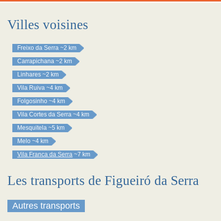
Villes voisines
Freixo da Serra
~2 km
Carrapichana
~2 km
Linhares
~2 km
Vila Ruiva
~4 km
Folgosinho
~4 km
Vila Cortes da Serra
~4 km
Mesquitela
~5 km
Melo
~4 km
Vila Franca da Serra
~7 km
Les transports de Figueiró da Serra
Autres transports