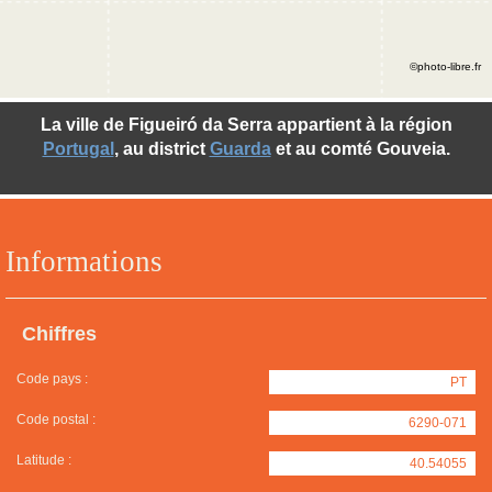
©photo-libre.fr
La ville de Figueiró da Serra appartient à la région
Portugal
, au district
Guarda
et au comté Gouveia.
Informations
Chiffres
Code pays :
PT
Code postal :
6290-071
Latitude :
40.54055