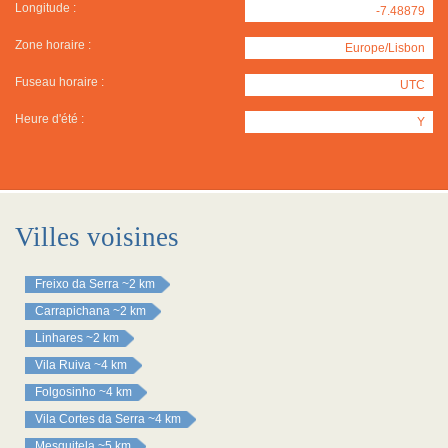
Longitude :
-7.48879
Zone horaire :
Europe/Lisbon
Fuseau horaire :
UTC
Heure d'été :
Y
Villes voisines
Freixo da Serra
~2 km
Carrapichana
~2 km
Linhares
~2 km
Vila Ruiva
~4 km
Folgosinho
~4 km
Vila Cortes da Serra
~4 km
Mesquitela
~5 km