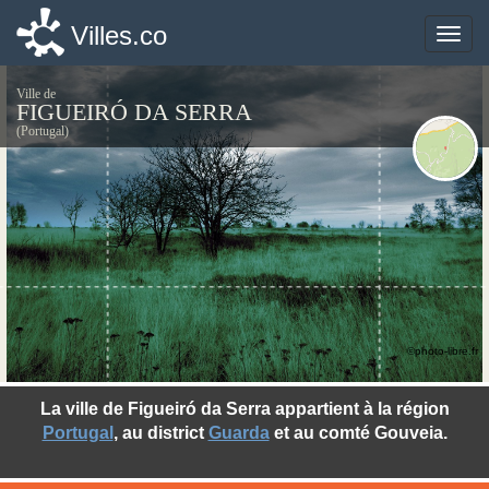
Villes.co
Villes.co
Toggle
Toggle
naviga
naviga
Ville de
FIGUEIRÓ DA SERRA
(Portugal)
©photo-libre.fr
La ville de Figueiró da Serra appartient à la région
Portugal
, au district
Guarda
et au comté Gouveia.