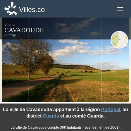
Villes.co
Villes.co
Toggle
Toggle
naviga
naviga
Ville de
CAVADOUDE
(Portugal)
©photo-libre.fr
La ville de Cavadoude appartient à la région
Portugal
, au
district
Guarda
et au comté Guarda.
La ville de Cavadoude compte 366 habitants (recensement de 2001).