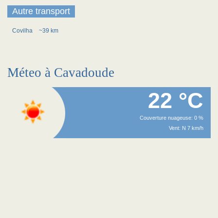
Autre transport
Covilha
~39 km
Méteo à Cavadoude
22 °C
Couverture nuageuse: 0 %
Vent: N 7 km/h