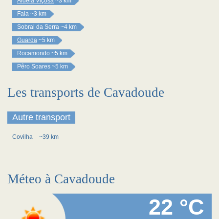
Aldeia Viçosa
~3 km
Faia
~3 km
Sobral da Serra
~4 km
Guarda
~5 km
Rocamondo
~5 km
Pêro Soares
~5 km
Les transports de Cavadoude
Autre transport
Covilha
~39 km
Méteo à Cavadoude
22 °C