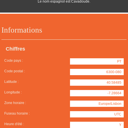
Le nom espagnol est Cavadoude.
Informations
Chiffres
Code pays :
PT
Code postal :
6300-080
Latitude :
40.58485
Longitude :
-7.28664
Zone horaire :
Europe/Lisbon
Fuseau horaire :
UTC
Heure d'été :
Y