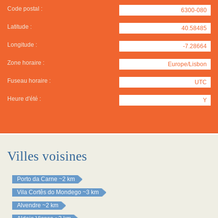
Code postal :
6300-080
Latitude :
40.58485
Longitude :
-7.28664
Zone horaire :
Europe/Lisbon
Fuseau horaire :
UTC
Heure d'été :
Y
Villes voisines
Porto da Carne
~2 km
Vila Cortês do Mondego
~3 km
Alvendre
~2 km