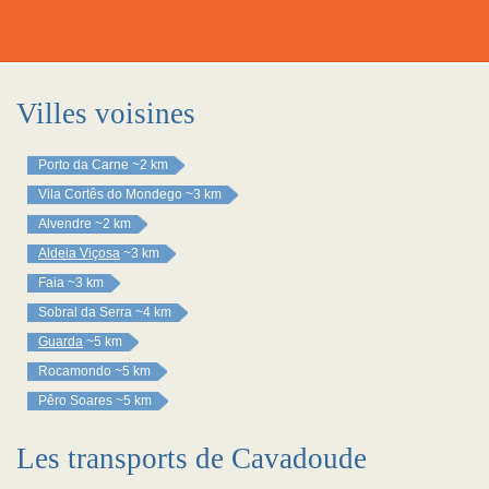
Villes voisines
Porto da Carne
~2 km
Vila Cortês do Mondego
~3 km
Alvendre
~2 km
Aldeia Viçosa
~3 km
Faia
~3 km
Sobral da Serra
~4 km
Guarda
~5 km
Rocamondo
~5 km
Pêro Soares
~5 km
Les transports de Cavadoude