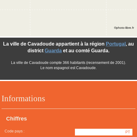
©photo-libre.fr
La ville de Cavadoude appartient à la région
Portugal
, au
district
Guarda
et au comté Guarda.
La ville de Cavadoude compte 366 habitants (recensement de 2001).
Le nom espagnol est Cavadoude.
Informations
Chiffres
Code pays :
PT