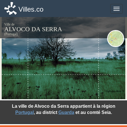
Villes.co
Villes.co
Toggle
Toggle
naviga
naviga
Ville de
ALVOCO DA SERRA
(Portugal)
©photo-libre.fr
La ville de Alvoco da Serra appartient à la région
Portugal
, au district
Guarda
et au comté Seia.