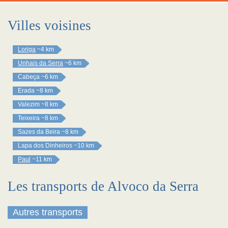
Villes voisines
Loriga
~4 km
Unhais da Serra
~6 km
Cabeça
~6 km
Erada
~8 km
Valezim
~8 km
Teixeira
~8 km
Sazes da Beira
~8 km
Lapa dos Dinheiros
~10 km
Paul
~11 km
Les transports de Alvoco da Serra
Autres transports