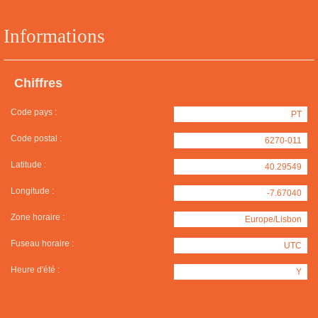
Informations
Chiffres
Code pays :
PT
Code postal :
6270-011
Latitude :
40.29549
Longitude :
-7.67040
Zone horaire :
Europe/Lisbon
Fuseau horaire :
UTC
Heure d'été :
Y