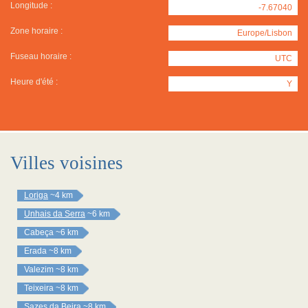
Longitude :
-7.67040
Zone horaire :
Europe/Lisbon
Fuseau horaire :
UTC
Heure d'été :
Y
Villes voisines
Loriga
~4 km
Unhais da Serra
~6 km
Cabeça
~6 km
Erada
~8 km
Valezim
~8 km
Teixeira
~8 km
Sazes da Beira
~8 km