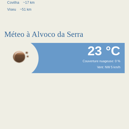
Covilha
~17 km
Viseu
~51 km
Méteo à Alvoco da Serra
23 °C
Couverture nuageuse: 0 %
Vent: NW 5 km/h