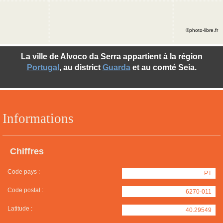
©photo-libre.fr
La ville de Alvoco da Serra appartient à la région
Portugal
, au district
Guarda
et au comté Seia.
Informations
Chiffres
Code pays :
PT
Code postal :
6270-011
Latitude :
40.29549