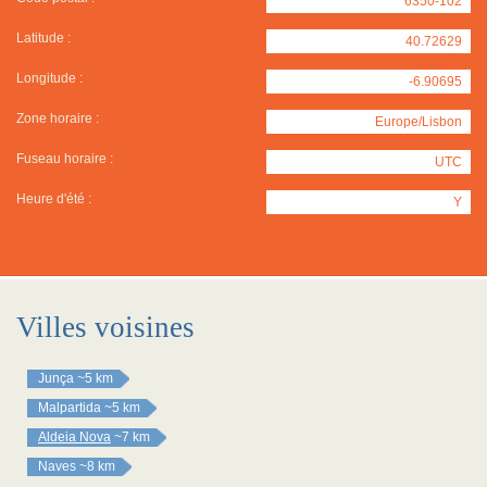
6350-102
Latitude :
40.72629
Longitude :
-6.90695
Zone horaire :
Europe/Lisbon
Fuseau horaire :
UTC
Heure d'été :
Y
Villes voisines
Junça
~5 km
Malpartida
~5 km
Aldeia Nova
~7 km
Naves
~8 km