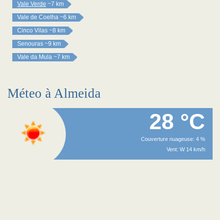
Vale Verde
~7 km
Vale de Coelha
~6 km
Cinco Vilas
~8 km
Senouras
~9 km
Vale da Mula
~7 km
Méteo à Almeida
28 °C
Couverture nuageuse: 4 %
Vent: W 14 km/h