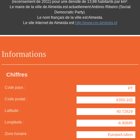
(recensement de 2011) pour une densité de 13,98 habitants par km².
Le maire de la ville de Almeida est actuellement António Ribeiro (Social
Democratic Party).
Le nom français de la ville est Almeida.
Le site Internet de Almeida est
http://www.cm-almeida.pt
Informations
Chiffres
Code pays :
PT
Code postal :
6350-102
Latitude :
40.72629
Longitude :
-6.90695
Zone horaire :
Europe/Lisbon