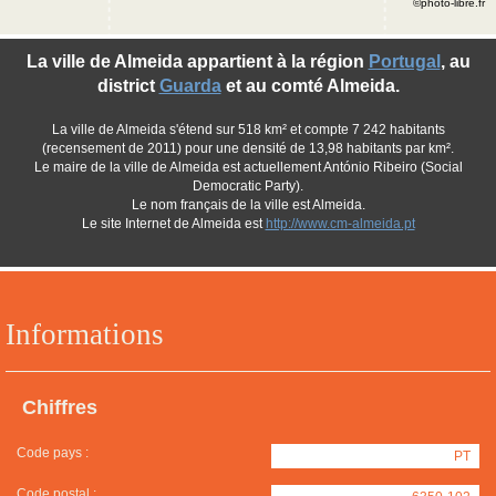
©photo-libre.fr
La ville de Almeida appartient à la région
Portugal
, au
district
Guarda
et au comté Almeida.
La ville de Almeida s'étend sur 518 km² et compte 7 242 habitants
(recensement de 2011) pour une densité de 13,98 habitants par km².
Le maire de la ville de Almeida est actuellement António Ribeiro (Social
Democratic Party).
Le nom français de la ville est Almeida.
Le site Internet de Almeida est
http://www.cm-almeida.pt
Informations
Chiffres
Code pays :
PT
Code postal :