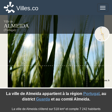
Villes.co
Villes.co
Toggle
Toggle
naviga
naviga
Ville de
ALMEIDA
(Portugal)
©photo-libre.fr
La ville de Almeida appartient à la région
Portugal
, au
district
Guarda
et au comté Almeida.
La ville de Almeida s'étend sur 518 km² et compte 7 242 habitants