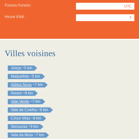
Fuseau horaire :
UTC
Heure d'été :
Y
Villes voisines
Junça
~5 km
Malpartida
~5 km
Aldeia Nova
~7 km
Naves
~8 km
Vale Verde
~7 km
Vale de Coelha
~6 km
Cinco Vilas
~8 km
Senouras
~9 km
Vale da Mula
~7 km