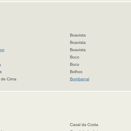
Boavista
Boavista
lvo
Boavista
Boco
a
Boco
s
Bolhos
a de Cima
Bombarral
Casal da Costa