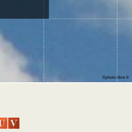
©photo-libre.fr