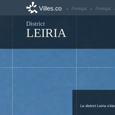
Villes.co
Villes.co
Portugal
Portugal
Portugal
Portugal
District
LEIRIA
Le district Leiria s