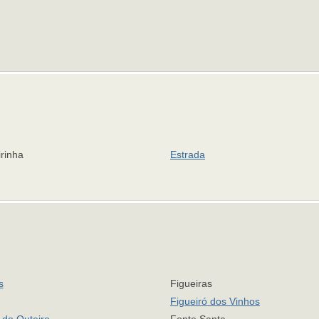
rinha
Estrada
s
Figueiras
Figueiró dos Vinhos