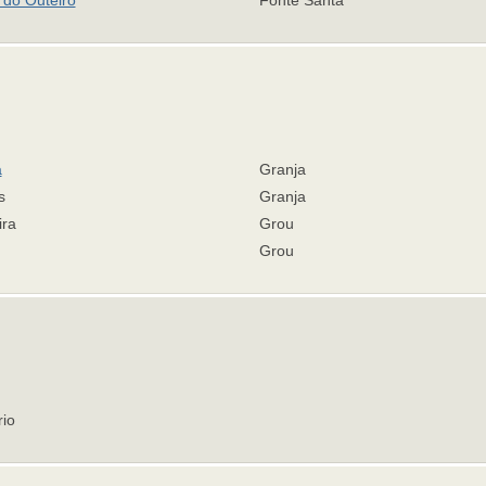
 do Outeiro
Fonte Santa
a
Granja
s
Granja
ira
Grou
Grou
rio