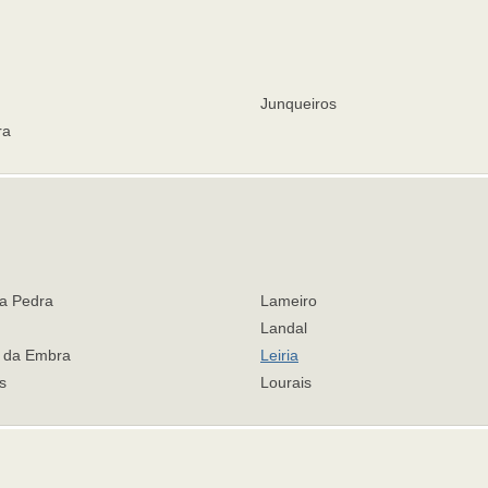
Junqueiros
ra
a Pedra
Lameiro
Landal
 da Embra
Leiria
s
Lourais