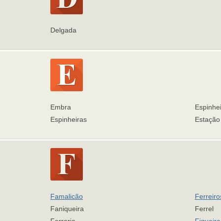
Delgada
Embra
Espinhei
Espinheiras
Estação
Famalicão
Ferreiro
Faniqueira
Ferrel