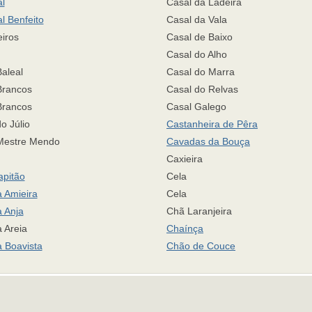
l
Casal da Ladeira
l Benfeito
Casal da Vala
iros
Casal de Baixo
Casal do Alho
aleal
Casal do Marra
Brancos
Casal do Relvas
Brancos
Casal Galego
o Júlio
Castanheira de Pêra
Mestre Mendo
Cavadas da Bouça
Caxieira
apitão
Cela
 Amieira
Cela
a Anja
Chã Laranjeira
 Areia
Chaínça
a Boavista
Chão de Couce