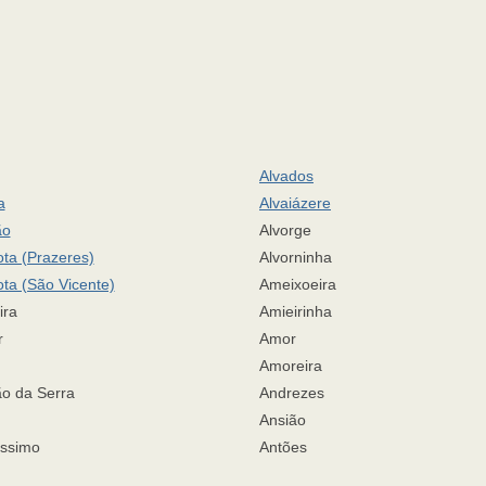
Alvados
a
Alvaiázere
ão
Alvorge
ota (Prazeres)
Alvorninha
ota (São Vicente)
Ameixoeira
ira
Amieirinha
r
Amor
Amoreira
ão da Serra
Andrezes
Ansião
íssimo
Antões