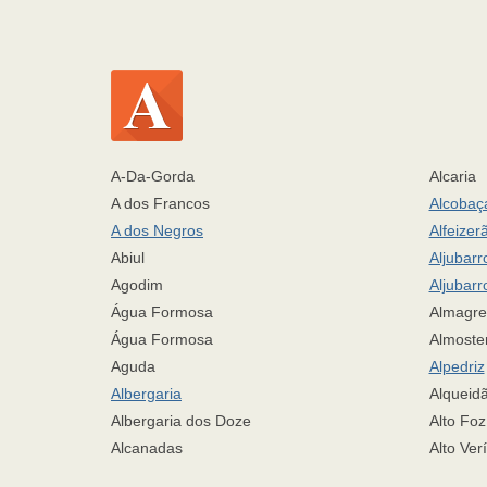
A-Da-Gorda
Alcaria
A dos Francos
Alcobaç
A dos Negros
Alfeizer
Abiul
Aljubarr
Agodim
Aljubarr
Água Formosa
Almagre
Água Formosa
Almoste
Aguda
Alpedriz
Albergaria
Alqueid
Albergaria dos Doze
Alto Foz
Alcanadas
Alto Ver