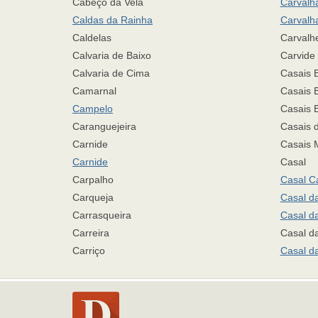
Cabeço da Vela
Carvalha
Caldas da Rainha
Carvalha
Caldelas
Carvalhe
Calvaria de Baixo
Carvide
Calvaria de Cima
Casais B
Camarnal
Casais 
Campelo
Casais 
Caranguejeira
Casais d
Carnide
Casais 
Carnide
Casal
Carpalho
Casal C
Carqueja
Casal da
Carrasqueira
Casal d
Carreira
Casal da
Carriço
Casal d