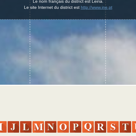
Le nom français du district est Leiria.
Le site Internet du district est
http://www.ine.pt