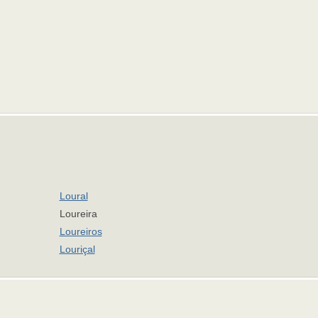
Loural
Loureira
Loureiros
Louriçal