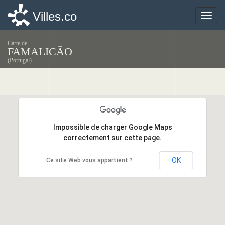
Villes.co
Villes.co
Toggle
Toggle
naviga
naviga
Carte de
FAMALICÃO
(Portugal)
Impossible de charger Google Maps
Impossible de charger Google Maps
correctement sur cette page.
correctement sur cette page.
OK
OK
Ce site Web vous appartient ?
Ce site Web vous appartient ?