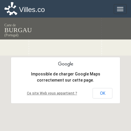
Villes.co
Villes.co
Toggle
Toggle
naviga
naviga
Carte de
BURGAU
(Portugal)
Impossible de charger Google Maps
Impossible de charger Google Maps
correctement sur cette page.
correctement sur cette page.
OK
OK
Ce site Web vous appartient ?
Ce site Web vous appartient ?