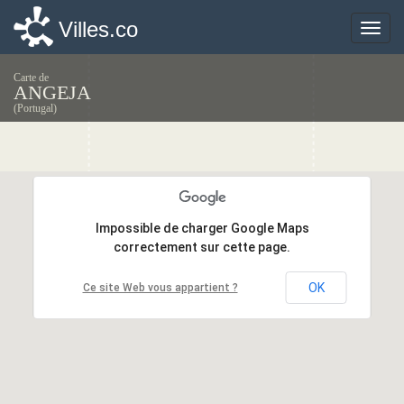
Villes.co
Villes.co
Toggle
Toggle
naviga
naviga
Carte de
ANGEJA
(Portugal)
Impossible de charger Google Maps
Impossible de charger Google Maps
correctement sur cette page.
correctement sur cette page.
OK
OK
Ce site Web vous appartient ?
Ce site Web vous appartient ?