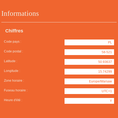
Informations
Chiffres
Code pays :
PL
Code postal :
58-521
Latitude :
50.93637
Longitude :
15.74299
Zone horaire :
Europe/Warsaw
Fuseau horaire :
UTC+1
Heure d'été :
Y