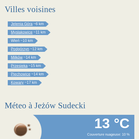
Villes voisines
Jelenia Góra
~6 km
Mysłakowice
~11 km
Wleń
~10 km
Podgórzyn
~12 km
Miłków
~14 km
Przesieka
~15 km
Piechowice
~14 km
Kowary
~17 km
Méteo à Jeżów Sudecki
13 °C
Couverture nuageuse: 10 %