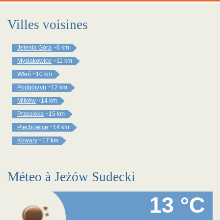
Villes voisines
Jelenia Góra
~6 km
Mysłakowice
~11 km
Wleń
~10 km
Podgórzyn
~12 km
Miłków
~14 km
Przesieka
~15 km
Piechowice
~14 km
Kowary
~17 km
Méteo à Jeżów Sudecki
13 °C