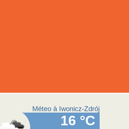
Méteo à Iwonicz-Zdrój
16 °C