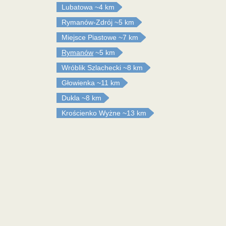
Lubatowa
~4 km
Rymanów-Zdrój
~5 km
Miejsce Piastowe
~7 km
Rymanów
~5 km
Wróblik Szlachecki
~8 km
Głowienka
~11 km
Dukla
~8 km
Krościenko Wyżne
~13 km