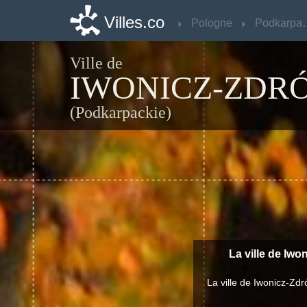
Villes.co
Villes.co
Pologne
Pologne
Podka
Podka
Ville de
IWONICZ-ZDRÓ
(Podkarpackie)
La ville de Iwo
La ville de Iwonicz-Zd