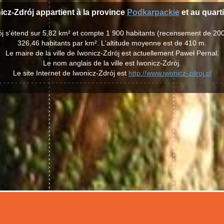
nicz-Zdrój appartient à la province
Podkarpackie
et au quart
rój s'étend sur 5,82 km² et compte 1 900 habitants (recensement de 20
326,46 habitants par km². L'altitude moyenne est de 410 m.
Le maire de la ville de Iwonicz-Zdrój est actuellement Paweł Pernal.
Le nom anglais de la ville est Iwonicz-Zdrój.
Le site Internet de Iwonicz-Zdrój est
http://www.iwonicz-zdroj.pl