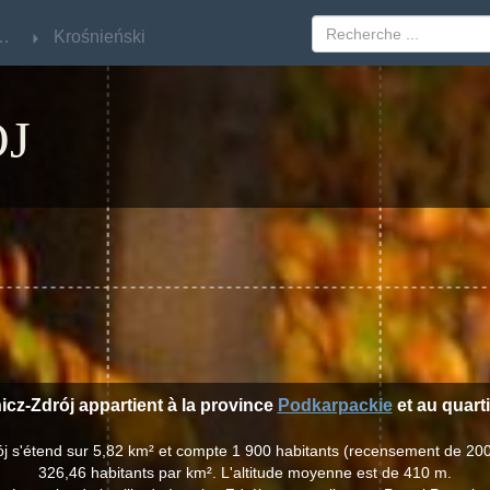
rpackie
rpackie
Krośnieński
Krośnieński
J
nicz-Zdrój appartient à la province
Podkarpackie
et au quart
rój s'étend sur 5,82 km² et compte 1 900 habitants (recensement de 20
326,46 habitants par km². L'altitude moyenne est de 410 m.