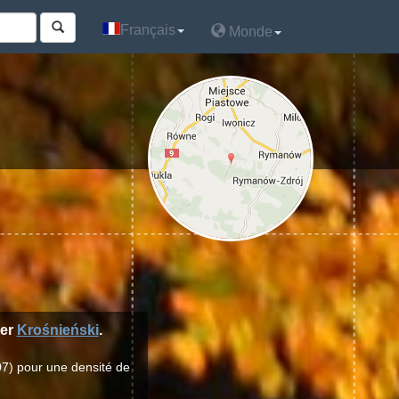
Français
Français
Monde
Monde
ier
Krośnieński
.
07) pour une densité de