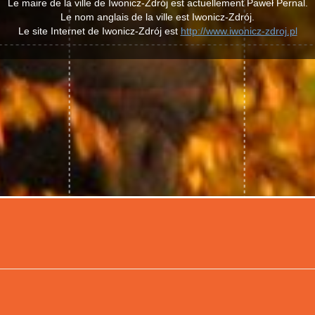
Le maire de la ville de Iwonicz-Zdrój est actuellement Paweł Pernal.
Le nom anglais de la ville est Iwonicz-Zdrój.
Le site Internet de Iwonicz-Zdrój est
http://www.iwonicz-zdroj.pl