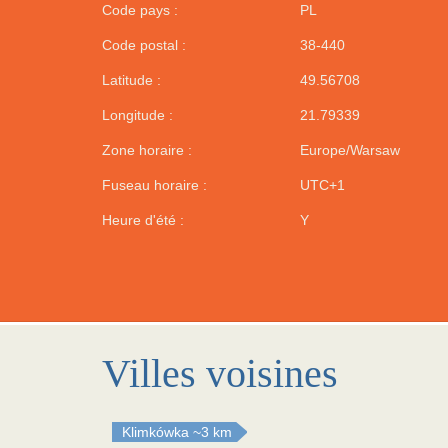
Code pays :
PL
Code postal :
38-440
Latitude :
49.56708
Longitude :
21.79339
Zone horaire :
Europe/Warsaw
Fuseau horaire :
UTC+1
Heure d'été :
Y
Villes voisines
Klimkówka
~3 km