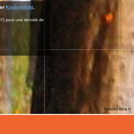
ier
Krośnieński
.
07) pour une densité de
©photo-libre.fr