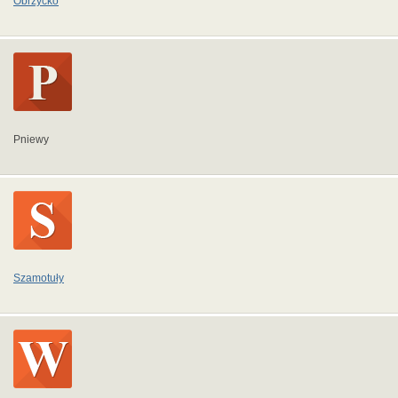
Obrzycko
Pniewy
Szamotuły