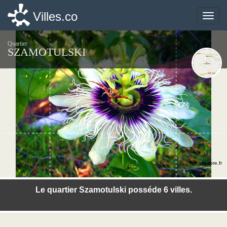
Villes.co
Villes.co
Toggle
Toggle
naviga
naviga
Quartier
SZAMOTULSKI
©photo-libre.fr
Le quartier Szamotulski posséde 6 villes.