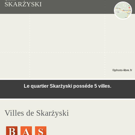
SKARŻYSKI
©photo-libre.fr
Le quartier Skarżyski posséde 5 villes.
Villes de Skarżyski