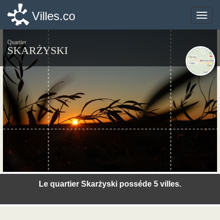
Villes.co
Villes.co
Toggle
Toggle
naviga
naviga
Quartier
SKARŻYSKI
©photo-libre.fr
Le quartier Skarżyski posséde 5 villes.