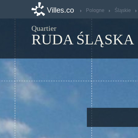
Villes.co
Villes.co
Pologne
Pologne
Śląskie
Śląskie
Quartier
RUDA ŚLĄSKA