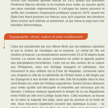
connut une nouvelle période difficile en 1972 quand son président
Ferdinand Marcos décréta la loi martiale pour rester au pouvoir après
ses deux mandats réglementaires. Il s'arrogea les pleins pouvoirs et
arrêta des centaines d'opposants politiques jusqu'en 1978, quand les
Etats-Unis firent pression sur Marcos pour qu'il organise des élections
libres et pour qu'il refonde un parlement, ce qui mena le pays vers une
transition démocratique.
Topographie, climat, culture et plats traditionnels
Cebu est caractérisée par son littoral étroit, par ses plateaux calcaires
et par la chaîne de montages qui la traverse. Le climat de l'île est
modéré et tropical. Les températures varient entre 23 et 33 degrés toute
l'année. La saison des pluies commence en juillet et apporte parfois
des précipitations torrentielles. Cebu est un des centres de la culture
aux Philippines, avec son héritage espagnol et catholique. Son
monument le plus célèbre est la Croix de Magellan, conservée dans
une chapelle à côté de la cathédrale de l'Enfant Saint, a été érigée par
les Espagnols à leur arrivée dans la ville. Elle fut sculptée dans le bois
saint tindalo sur ordre de l'évêque augustinien Santos Gomez Maranon
pour éviter qu'elle soit découpée et emportée par morceaux par les
dévotes. L'évêque restaura également le temple de la rue Magallanes
entre l'hôtel de ville et le Collège Santo Nino. Côté nourriture, on trouve
du riz dans la majorité des plats, ainsi que du poisson et es fruits de
mer. Vous trouverez également souvent des barbeque & puso – riz