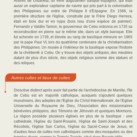
Andres de Urdaneta, un frère augustinien basque espagnol, qui était
aussi un explorateur capitaine de navire qui pris part à la colonisation
des Philippines sur ordre de Philippe II d'Espagne. En 1566, la
première structure de l'église, construite par le Frère Diego Herrera,
était en bois dur et en nypa (bois issu d'une espèce de palmier).
Fernando y Valdès Tamon, le gouverneur de Cebu ordonna en 1735 sa
reconstruction en pierre sur le même site, dans un style baroque. Elle
fut achevée en 1739, et élevée au rang de basilique mineure en 1965
par le pape Paul VI, lors du quatrième centenaire de la christianisation
des Philippines. Un musée à l'intérieur de la basilique expose l'histoire
de la chrétienté à Cebu. On y trouve des objets antiques, des meubles
datant de plus d'un siècle, des objets religieux somme des statues et
des reliques.
Autres cultes et lieux de cultes
Dioscèse distinct après avoir fait partie de l'archidiocèse de Manille, l'île
de Cebu est en majorité catholique, auxquels s'ajoutent quelques
musulmans, des adeptes de l'Eglise du Christ Internationale, de l'Eglise
Universelle du Royaume de Dieu, l'Association des missionnaires
bénévoles philippins, des Témoins de Jéhovah et quelques Mormons.
La région possède plusieurs églises en plus de la basilique : une
cathédrale, l'église du Saint-Rosaire, l'église de Saint-Joseph et des
Récollets, l'église San Carlos, l'église du Sacré-Coeur de Jesus, et
d'autres lieux de cultes non catholiques comme des mosquées ou des