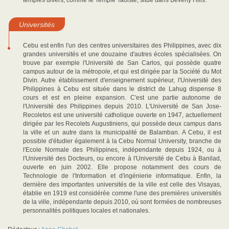
temples divers, comme le Temple Taoiste, situé dans Beverly Hills.
Universités
Cebu est enfin l'un des centres universitaires des Philippines, avec dix
grandes universités et une douzaine d'autres écoles spécialisées. On
trouve par exemple l'Université de San Carlos, qui possède quatre
campus autour de la métropole, et qui est dirigée par la Société du Mot
Divin. Autre établissement d'enseignement supérieur, l'Université des
Philippines à Cebu est située dans le district de Lahug dispense 8
cours et est en pleine expansion. C'est une partie autonome de
l'Université des Philippines depuis 2010. L'Université de San Jose-
Recoletos est une université catholique ouverte en 1947, actuellement
dirigée par les Recolets Augustiniens, qui possède deux campus dans
la ville et un autre dans la municipalité de Balamban. A Cebu, il est
possible d'étudier également à la Cebu Normal University, branche de
l'Ecole Normale des Philippines, indépendante depuis 1924, ou à
l'Université des Docteurs, ou encore à l'Université de Cebu à Banilad,
ouverte en juin 2002. Elle propose notamment des cours de
Technologie de l'Information et d'ingénierie informatique. Enfin, la
dernière des importantes universités de la ville est celle des Visayas,
établie en 1919 est considérée comme l'une des premières universités
de la ville, indépendante depuis 2010, où sont formées de nombreuses
personnalités politiques locales et nationales.