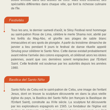
bouilli enroulé dans des feuilles de coco. Mais vous trouverez des
spécialités différentes dans chaque ville, qui font la richesse culinaire
de l'île.
Festivités
Tous les ans, le dernier samedi d'août, le Siloy Festival rend hommage
au saint-patron Rose de Lima, célèbre le merle Shama noir, abrité par
les forêts du Mag-Abo, et glorifie ses plages de sable blanc
immaculées et ses spots de plongée. A partir du troisième dimanche de
janvier a lieu pendant 9 jours le festival de danse rituelle appelé
Sinulog pour célébrer le Santo Nino. Cette danse existait probablement
avant même l'arrivée des colons espagnols, et célébrait alors les idoles
païennes, avant que ces dernières soient remplacées par l'Enfant
Saint. Cette festivité est soutenue par les autorités depuis les années
1980.
Basilica del Santo Niňo
Santo Niňo de Cebu est le saint-patron de Cebu, une image de l'enfant
Jesus, dont on trouve la sculpture découverte en dans la plus vieille
église du pays, la Basilica del Santo Niňo (en français la Basilique de
l'Enfant Saint), construite au XVIe siècle. La sculpture fut découverte
par les explorateurs espagnols en 1565. Le fondateur de l'église est