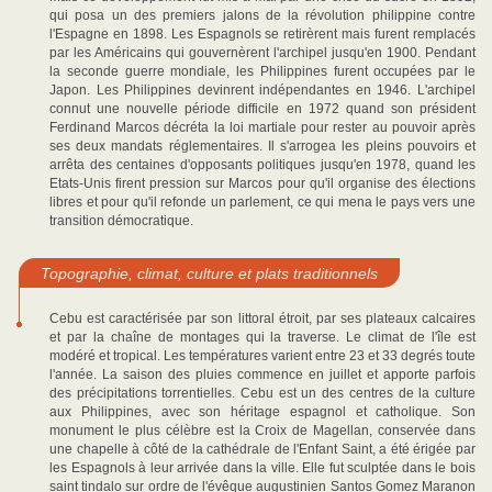
qui posa un des premiers jalons de la révolution philippine contre
l'Espagne en 1898. Les Espagnols se retirèrent mais furent remplacés
par les Américains qui gouvernèrent l'archipel jusqu'en 1900. Pendant
la seconde guerre mondiale, les Philippines furent occupées par le
Japon. Les Philippines devinrent indépendantes en 1946. L'archipel
connut une nouvelle période difficile en 1972 quand son président
Ferdinand Marcos décréta la loi martiale pour rester au pouvoir après
ses deux mandats réglementaires. Il s'arrogea les pleins pouvoirs et
arrêta des centaines d'opposants politiques jusqu'en 1978, quand les
Etats-Unis firent pression sur Marcos pour qu'il organise des élections
libres et pour qu'il refonde un parlement, ce qui mena le pays vers une
transition démocratique.
Topographie, climat, culture et plats traditionnels
Cebu est caractérisée par son littoral étroit, par ses plateaux calcaires
et par la chaîne de montages qui la traverse. Le climat de l'île est
modéré et tropical. Les températures varient entre 23 et 33 degrés toute
l'année. La saison des pluies commence en juillet et apporte parfois
des précipitations torrentielles. Cebu est un des centres de la culture
aux Philippines, avec son héritage espagnol et catholique. Son
monument le plus célèbre est la Croix de Magellan, conservée dans
une chapelle à côté de la cathédrale de l'Enfant Saint, a été érigée par
les Espagnols à leur arrivée dans la ville. Elle fut sculptée dans le bois
saint tindalo sur ordre de l'évêque augustinien Santos Gomez Maranon