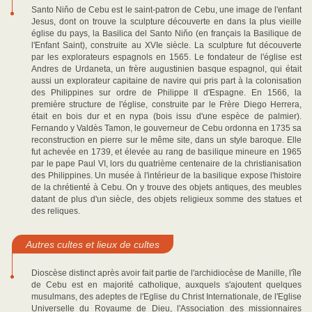
Santo Niňo de Cebu est le saint-patron de Cebu, une image de l'enfant
Jesus, dont on trouve la sculpture découverte en dans la plus vieille
église du pays, la Basilica del Santo Niňo (en français la Basilique de
l'Enfant Saint), construite au XVIe siècle. La sculpture fut découverte
par les explorateurs espagnols en 1565. Le fondateur de l'église est
Andres de Urdaneta, un frère augustinien basque espagnol, qui était
aussi un explorateur capitaine de navire qui pris part à la colonisation
des Philippines sur ordre de Philippe II d'Espagne. En 1566, la
première structure de l'église, construite par le Frère Diego Herrera,
était en bois dur et en nypa (bois issu d'une espèce de palmier).
Fernando y Valdès Tamon, le gouverneur de Cebu ordonna en 1735 sa
reconstruction en pierre sur le même site, dans un style baroque. Elle
fut achevée en 1739, et élevée au rang de basilique mineure en 1965
par le pape Paul VI, lors du quatrième centenaire de la christianisation
des Philippines. Un musée à l'intérieur de la basilique expose l'histoire
de la chrétienté à Cebu. On y trouve des objets antiques, des meubles
datant de plus d'un siècle, des objets religieux somme des statues et
des reliques.
Autres cultes et lieux de cultes
Dioscèse distinct après avoir fait partie de l'archidiocèse de Manille, l'île
de Cebu est en majorité catholique, auxquels s'ajoutent quelques
musulmans, des adeptes de l'Eglise du Christ Internationale, de l'Eglise
Universelle du Royaume de Dieu, l'Association des missionnaires