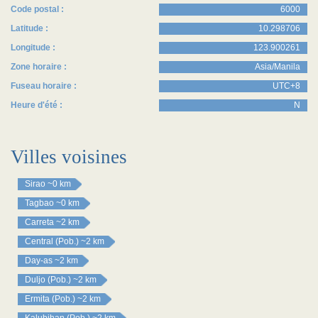
Code postal :
6000
Latitude :
10.298706
Longitude :
123.900261
Zone horaire :
Asia/Manila
Fuseau horaire :
UTC+8
Heure d'été :
N
Villes voisines
Sirao
~0 km
Tagbao
~0 km
Carreta
~2 km
Central (Pob.)
~2 km
Day-as
~2 km
Duljo (Pob.)
~2 km
Ermita (Pob.)
~2 km