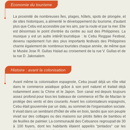
Economie du tourisme
La proximité de nombreuses îles, plages, hôtels, spots de plongée, et
de sites historiques, a alimenté le développement du tourisme, d'autant
plus que Cebu est accessible par les airs, par la route et par la mer. Elle
est désormais le point d'entrée du centre au sud des Philippines. La
musique y est un autre intérêt touristique : le Cebu Reggae Festival,
devenu rapidement l'un des plus importants festivals des Philippines
charrie également de nombreux touristes chaque année, de même que
le Musée Jose R. Gullas Halad au croisement de la rue V. Gullas et de
la rue D. Jakosalem.
Histoire : avant la colonisation
Avant même la colonisation espagnole, Cebu jouait déjà un rôle vital
dans le commerce asiatique grâce à son port naturel et traitait déjà
notamment avec la Chine et le Japon. Son canal est depuis toujours
assez profond pour tous les bateaux de commerce et l'île de Mactan le
protège des vents et des courants. Avant les colonisateurs espagnols,
Cebu était gouvernée par un datu, au sommet de l'organisation sociale.
Il vivait dans un semblant d'hôtel de ville en bois, tandis que son peuple
vivait sur des cottages ou des maisons sur pilotis faites de bambou et
de feuilles de palmier. La communauté des Cebuanos regroupait de 30
à 100 foyers, dont les habitants étaient appelés "pintados" car les