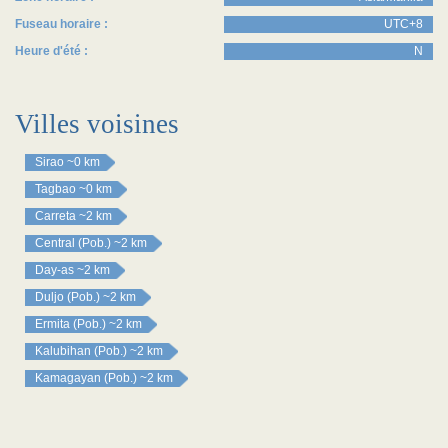
Fuseau horaire :
UTC+8
Heure d'été :
N
Villes voisines
Sirao
~0 km
Tagbao
~0 km
Carreta
~2 km
Central (Pob.)
~2 km
Day-as
~2 km
Duljo (Pob.)
~2 km
Ermita (Pob.)
~2 km
Kalubihan (Pob.)
~2 km
Kamagayan (Pob.)
~2 km