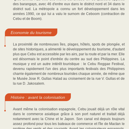
des barangays, avec 46 d'entre eux dans le district nord et 34 dans le
district sud. La métropole a connu un fort développement dans les
années 1990, ce qui lui a valu le surnom de Ceboom (contraction de
Cebu et de Boom).
Economie du tourisme
La proximité de nombreuses îles, plages, hôtels, spots de plongée, et
de sites historiques, a alimenté le développement du tourisme, d'autant
plus que Cebu est accessible par les airs, par la route et par la mer. Elle
est désormais le point d'entrée du centre au sud des Philippines. La
musique y est un autre intérêt touristique : le Cebu Reggae Festival,
devenu rapidement l'un des plus importants festivals des Philippines
charrie également de nombreux touristes chaque année, de même que
le Musée Jose R. Gullas Halad au croisement de la rue V. Gullas et de
la rue D. Jakosalem.
Histoire : avant la colonisation
Avant même la colonisation espagnole, Cebu jouait déjà un rôle vital
dans le commerce asiatique grâce à son port naturel et traitait déjà
notamment avec la Chine et le Japon. Son canal est depuis toujours
assez profond pour tous les bateaux de commerce et l'île de Mactan le
protège des vents et des courants. Avant les colonisateurs espagnols,