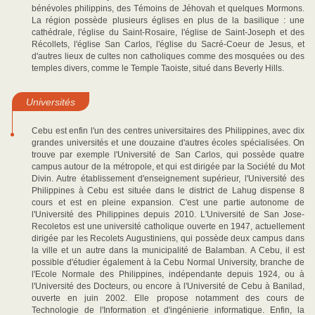
bénévoles philippins, des Témoins de Jéhovah et quelques Mormons.
La région possède plusieurs églises en plus de la basilique : une
cathédrale, l'église du Saint-Rosaire, l'église de Saint-Joseph et des
Récollets, l'église San Carlos, l'église du Sacré-Coeur de Jesus, et
d'autres lieux de cultes non catholiques comme des mosquées ou des
temples divers, comme le Temple Taoiste, situé dans Beverly Hills.
Universités
Cebu est enfin l'un des centres universitaires des Philippines, avec dix
grandes universités et une douzaine d'autres écoles spécialisées. On
trouve par exemple l'Université de San Carlos, qui possède quatre
campus autour de la métropole, et qui est dirigée par la Société du Mot
Divin. Autre établissement d'enseignement supérieur, l'Université des
Philippines à Cebu est située dans le district de Lahug dispense 8
cours et est en pleine expansion. C'est une partie autonome de
l'Université des Philippines depuis 2010. L'Université de San Jose-
Recoletos est une université catholique ouverte en 1947, actuellement
dirigée par les Recolets Augustiniens, qui possède deux campus dans
la ville et un autre dans la municipalité de Balamban. A Cebu, il est
possible d'étudier également à la Cebu Normal University, branche de
l'Ecole Normale des Philippines, indépendante depuis 1924, ou à
l'Université des Docteurs, ou encore à l'Université de Cebu à Banilad,
ouverte en juin 2002. Elle propose notamment des cours de
Technologie de l'Information et d'ingénierie informatique. Enfin, la