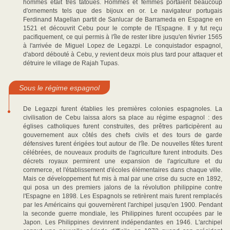
hommes était très tatoués. Hommes et femmes portaient beaucoup
d'ornements tels que des bijoux en or. Le navigateur portugais
Ferdinand Magellan partit de Sanlucar de Barrameda en Espagne en
1521 et découvrit Cebu pour le compte de l'Espagne. Il y fut reçu
pacifiquement, ce qui permis à l'île de rester libre jusqu'en février 1565
à l'arrivée de Miguel Lopez de Legazpi. Le conquistador espagnol,
d'abord débouté à Cebu, y revient deux mois plus tard pour attaquer et
détruire le village de Rajah Tupas.
Sous le régime espagnol
De Legazpi furent établies les premières colonies espagnoles. La
civilisation de Cebu laissa alors sa place au régime espagnol : des
églises catholiques furent construites, des prêtres participèrent au
gouvernement aux côtés des chefs civils et des tours de garde
défensives furent érigées tout autour de l'île. De nouvelles fêtes furent
célébrées, de nouveaux produits de l'agriculture furent introduits. Des
décrets royaux permirent une expansion de l'agriculture et du
commerce, et l'établissement d'écoles élémentaires dans chaque ville.
Mais ce développement fut mis à mal par une crise du sucre en 1892,
qui posa un des premiers jalons de la révolution philippine contre
l'Espagne en 1898. Les Espagnols se retirèrent mais furent remplacés
par les Américains qui gouvernèrent l'archipel jusqu'en 1900. Pendant
la seconde guerre mondiale, les Philippines furent occupées par le
Japon. Les Philippines devinrent indépendantes en 1946. L'archipel