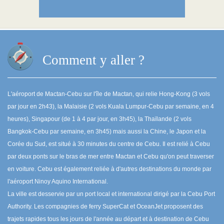
Comment y aller ?
L'aéroport de Mactan-Cebu sur l'île de Mactan, qui relie Hong-Kong (3 vols
par jour en 2h43), la Malaisie (2 vols Kuala Lumpur-Cebu par semaine, en 4
heures), Singapour (de 1 à 4 par jour, en 3h45), la Thaïlande (2 vols
Bangkok-Cebu par semaine, en 3h45) mais aussi la Chine, le Japon et la
Corée du Sud, est situé à 30 minutes du centre de Cebu. Il est relié à Cebu
par deux ponts sur le bras de mer entre Mactan et Cebu qu'on peut traverser
en voiture. Cebu est également reliée à d'autres destinations du monde par
l'aéroport Ninoy Aquino International.
La ville est desservie par un port local et international dirigé par la Cebu Port
Authority. Les compagnies de ferry SuperCat et OceanJet proposent des
trajets rapides tous les jours de l'année au départ et à destination de Cebu