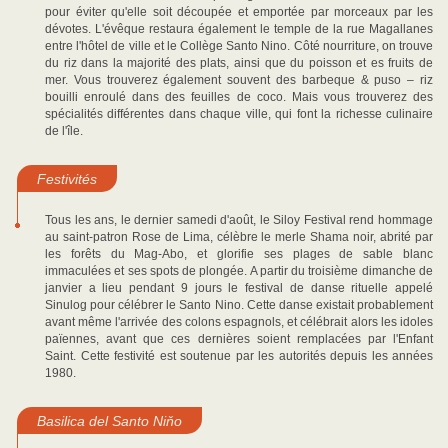
pour éviter qu'elle soit découpée et emportée par morceaux par les
dévotes. L'évêque restaura également le temple de la rue Magallanes
entre l'hôtel de ville et le Collège Santo Nino. Côté nourriture, on trouve
du riz dans la majorité des plats, ainsi que du poisson et es fruits de
mer. Vous trouverez également souvent des barbeque & puso – riz
bouilli enroulé dans des feuilles de coco. Mais vous trouverez des
spécialités différentes dans chaque ville, qui font la richesse culinaire
de l'île.
Festivités
Tous les ans, le dernier samedi d'août, le Siloy Festival rend hommage
au saint-patron Rose de Lima, célèbre le merle Shama noir, abrité par
les forêts du Mag-Abo, et glorifie ses plages de sable blanc
immaculées et ses spots de plongée. A partir du troisième dimanche de
janvier a lieu pendant 9 jours le festival de danse rituelle appelé
Sinulog pour célébrer le Santo Nino. Cette danse existait probablement
avant même l'arrivée des colons espagnols, et célébrait alors les idoles
païennes, avant que ces dernières soient remplacées par l'Enfant
Saint. Cette festivité est soutenue par les autorités depuis les années
1980.
Basilica del Santo Niňo