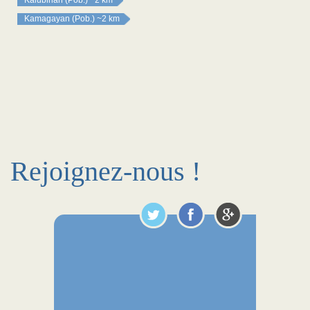
Kalubihan (Pob.)
~2 km
Kamagayan (Pob.)
~2 km
Rejoignez-nous !