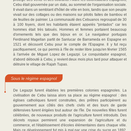
Cebu était gouvernée par un datu, au sommet de l'organisation sociale.
Il vivait dans un semblant d'hôtel de ville en bois, tandis que son peuple
vivait sur des cottages ou des maisons sur pilotis faites de bambou et
de feuilles de palmier. La communauté des Cebuanos regroupait de 30
à 100 foyers, dont les habitants étaient appelés "pintados" car les
hommes était très tatoués. Hommes et femmes portaient beaucoup
d'ornements tels que des bijoux en or. Le navigateur portugais
Ferdinand Magellan partit de Sanlucar de Barrameda en Espagne en
1521 et découvrit Cebu pour le compte de l'Espagne. Il y fut reçu
pacifiquement, ce qui permis à l'île de rester libre jusqu'en février 1565
à l'arrivée de Miguel Lopez de Legazpi. Le conquistador espagnol,
d'abord débouté à Cebu, y revient deux mois plus tard pour attaquer et
détruire le village de Rajah Tupas.
Sous le régime espagnol
De Legazpi furent établies les premières colonies espagnoles. La
civilisation de Cebu laissa alors sa place au régime espagnol : des
églises catholiques furent construites, des prêtres participèrent au
gouvernement aux côtés des chefs civils et des tours de garde
défensives furent érigées tout autour de l'île. De nouvelles fêtes furent
célébrées, de nouveaux produits de l'agriculture furent introduits. Des
décrets royaux permirent une expansion de l'agriculture et du
commerce, et l'établissement d'écoles élémentaires dans chaque ville.
Mais ce développement fut mis à mal par une crise du sucre en 1892,