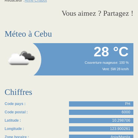
Rédacteur :
Anne Chabot
Vous aimez ? Partagez !
Méteo à Cebu
28 °C
Couverture nuageuse: 100 %
Vent: SW 28 km/h
Chiffres
Code pays :
PH
Code postal :
6000
Latitude :
10.298706
Longitude :
123.900261
Zone horaire :
Asia/Manila