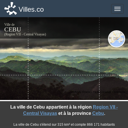
Villes.co
Villes.co
Toggle
Toggle
naviga
naviga
Ville de
CEBU
(Region VII - Central Visayas)
©Andy Enero - Flickr Creative Commons
La ville de Cebu appartient à la région
Region VII -
Central Visayas
et à la province
Cebu
.
La ville de Cebu s'étend sur 315 km² et compte 866 171 habitants