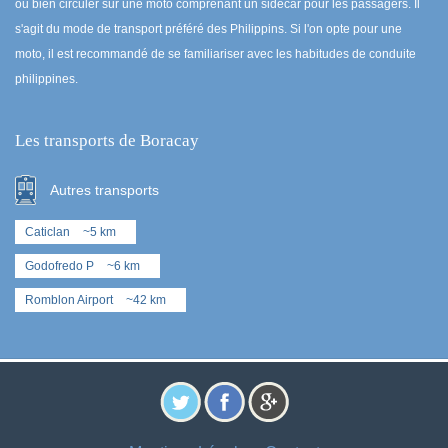
ou bien circuler sur une moto comprenant un sidecar pour les passagers. Il
s'agit du mode de transport préféré des Philippins. Si l'on opte pour une
moto, il est recommandé de se familiariser avec les habitudes de conduite
philippines.
Les transports de Boracay
Autres transports
Caticlan
~5 km
Godofredo P
~6 km
Romblon Airport
~42 km