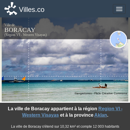
Villes.co
Villes.co
Toggle
Toggle
naviga
naviga
Ville de
BORACAY
(Region VI - Western Visayas)
©angietorres - Flickr Creative Commons
La ville de Boracay appartient à la région
Region VI -
Western Visayas
et à la province
Aklan
.
La ville de Boracay s'étend sur 10,32 km² et compte 12 003 habitants