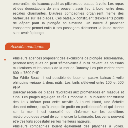
empruntés : du luxueux yacht au pittoresque bateau à voile. Les repas
et des dégustations de vins peuvent avoir lieu à bord, entre deux
escales charmantes. D'autres compagnies organisent même des
barbecues sur les plages. Ces bateaux constituent d'excellents points
de départ pour la plongée sous-marine. Un navire à plancher
transparent permet enfin à ses passagers d'observer la faune marine
sans avoir à plonger.
Activités nautiques
Plusieurs agences proposent des excursions de plongée sous-marine,
pendant lesquelles on peut s'émerveiller à loisir devant les poissons
multicolores et les coraux de la mer de Boracay. Les prix varient entre
600 et 7500 PHP.
Sur White Beach, il est possible de louer un paraw, bateau à voile
philippins typique à deux mâts. Les tarifs s'élèvent entre 100 et 500
PHP.
Baracay recèle de plages favorables aux promenades en masque et
tuba. Les plages Ilig-Iligan et l'île Crocodile au sud-ouest constituent
des lieux idéaux pour cette activité. A Laurel Island, une échelle
descend même jusqu'à une petite grotte en partie inondée et qui donne
sur la mer. Il est conseillé de s'informer sur les conditions
météorologiques avant de commencer la baignade. Les vents peuvent
être très forts et déstabiliser les meilleurs nageurs.
Plusieurs compagnies louent également des planches à voiles.