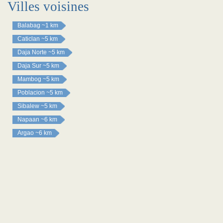
Villes voisines
Balabag
~1 km
Caticlan
~5 km
Daja Norte
~5 km
Daja Sur
~5 km
Mambog
~5 km
Poblacion
~5 km
Sibalew
~5 km
Napaan
~6 km
Argao
~6 km