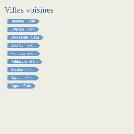
Villes voisines
Balabag
~1 km
Caticlan
~5 km
Daja Norte
~5 km
Daja Sur
~5 km
Mambog
~5 km
Poblacion
~5 km
Sibalew
~5 km
Napaan
~6 km
Argao
~6 km