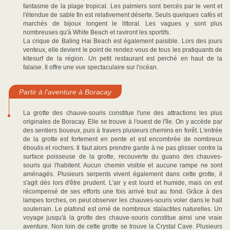
fantasme de la plage tropical. Les palmiers sont bercés par le vent et
l'étendue de sable fin est relativement déserte. Seuls quelques cafés et
marchés de bijoux longent le littoral. Les vagues y sont plus
nombreuses qu'à White Beach et raviront les sportifs.
La crique de Baling Hai Beach est également paisible. Lors des jours
venteux, elle devient le point de rendez-vous de tous les pratiquants de
kitesurf de la région. Un petit restaurant est perché en haut de la
falaise. Il offre une vue spectaculaire sur l'océan.
Partir à l'aventure à Boracay
La grotte des chauve-souris constitue l'une des attractions les plus
originales de Boracay. Elle se trouve à l'ouest de l'île. On y accède par
des sentiers boueux, puis à travers plusieurs chemins en forêt. L'entrée
de la grotte est fortement en pente et est encombrée de nombreux
éboulis et rochers. Il faut alors prendre garde à ne pas glisser contre la
surface poisseuse de la grotte, recouverte du guano des chauves-
souris qui l'habitent. Aucun chemin visible et aucune rampe ne sont
aménagés. Plusieurs serpents vivent également dans cette grotte, il
s'agit dès lors d'être prudent. L'air y est lourd et humide, mais on est
récompensé de ses efforts une fois arrivé tout au fond. Grâce à des
lampes torches, on peut observer les chauves-souris voler dans le hall
souterrain. Le plafond est orné de nombreux stalactites naturelles. Un
voyage jusqu'à la grotte des chauve-souris constitue ainsi une vraie
aventure. Non loin de cette grotte se trouve la Crystal Cave. Plusieurs