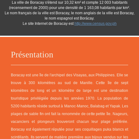
La ville de Boracay s'étend sur 10,32 km² et compte 12 003 habitants
(recensement de 2000) pour une densité de 1 163,08 habitants par km².
Le nom français de la ville est Boracay, le nom anglais de la ville est Boracay,
le nom espagnol est Borácay.
Le site Internet de Boracay est
http://www.census.gov.ph
Présentation
Boracay est une île de l'archipel des Visayas, aux Philippines. Elle se
trouve à 300 kilomètres au sud de Manille. Cette île de sept
kilomètres de long et un kilomètre de large est une destination
touristique privilégiée depuis les années 1970. La population de
5200 habitants réside surtout à Manoc-Manoc, Balabag et Yapak. Les
plages de sable fin ont fait la renommée de cette petite île. Nageurs,
vacanciers et plongeurs trouveront chacun leur plage préférée.
Boracay est également réputée pour ses coquillages puka blancs et
scintillants. Ils servent de matière première aux bijoux vendus sur les