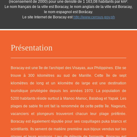
(recensement de 2000) pour une densité de 1 163,08 habitants par km².
Le nom français de la ville est Boracay, le nom anglais de la ville est Boracay,
le nom espagnol est Borácay.
Le site Internet de Boracay est
http://www.census.gov.ph
Présentation
Boracay est une île de l'archipel des Visayas, aux Philippines. Elle se
trouve à 300 kilomètres au sud de Manille. Cette île de sept
kilomètres de long et un kilomètre de large est une destination
touristique privilégiée depuis les années 1970. La population de
5200 habitants réside surtout à Manoc-Manoc, Balabag et Yapak. Les
plages de sable fin ont fait la renommée de cette petite île. Nageurs,
vacanciers et plongeurs trouveront chacun leur plage préférée.
Boracay est également réputée pour ses coquillages puka blancs et
scintillants. Ils servent de matière première aux bijoux vendus sur les
plages et leurs environs. Lieu de détente de farniente, Boracay est