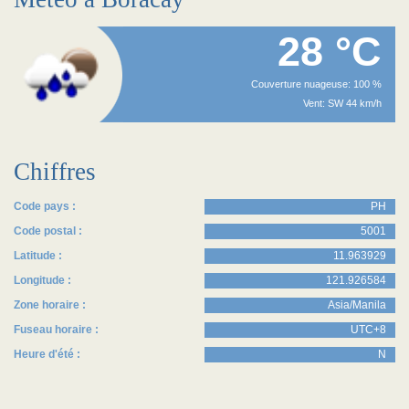
28 °C
Couverture nuageuse: 100 %
Vent: SW 44 km/h
Chiffres
Code pays :
PH
Code postal :
5001
Latitude :
11.963929
Longitude :
121.926584
Zone horaire :
Asia/Manila
Fuseau horaire :
UTC+8
Heure d'été :
N