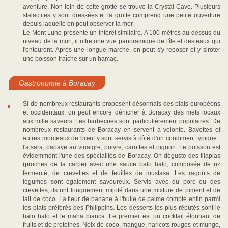
aventure. Non loin de cette grotte se trouve la Crystal Cave. Plusieurs
stalactites y sont dressées et la grotte comprend une petite ouverture
depuis laquelle on peut observer la mer.
Le Mont Luho présente un intérêt similaire. A 100 mètres au-dessus du
niveau de la mort, il offre une vue panoramique de l'île et des eaux qui
l'entourent. Après une longue marche, on peut s'y reposer et y siroter
une boisson fraîche sur un hamac.
Gastronomie à Boracay
Si de nombreux restaurants proposent désormais des plats européens
et occidentaux, on peut encore dénicher à Boracay des mets locaux
aux mille saveurs. Les barbecues sont particulièrement populaires. De
nombreux restaurants de Boracay en servent à volonté. Bavettes et
autres morceaux de bœuf y sont servis à côté d'un condiment typique :
l'atsara, papaye au vinaigre, poivre, carottes et oignon. Le poisson est
évidemment l'une des spécialités de Boracay. On déguste des tilapias
(proches de la carpe) avec une sauce balo balo, composée de riz
fermenté, de crevettes et de feuilles de mustasa. Les ragoûts de
légumes sont également savoureux. Servis avec du porc ou des
crevettes, ils ont longuement mijoté dans une mixture de piment et de
lait de coco. La fleur de banane à l'huile de palme compte enfin parmi
les plats préférés des Philippins. Les desserts les plus réputés sont le
halo halo et le maha bianca. Le premier est un cocktail étonnant de
fruits et de protéines. Noix de coco, mangue, haricots rouges et mungo,