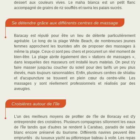
dessert aux couleurs vives. Le maha bianca est un petit flanc
accompagné de grains de riz soufflés et ravira les palais sucrés.
Se détendre grâce aux différents centres de massage
Baracay est réputé pour être un lieu de détente particulièrement
agréable. Le long de la plage White Beach, de nombreuses jeunes
femmes approchent les touristes afin de proposer des massages à
même la plage. Ceux-ci sont peu chers et procurent un réel moment de
bien-être. La plage abrite également des « stations de massages »,
dans lesquelles des masseurs ont installé leurs matelas. On peut s'y
faire masser jusqu'au coucher du soleil pour des tarifs un peu plus
élevés, mais toujours raisonnables. Enfin, plusieurs centres de shiatsu
et d'acupuncture se trouvent en plein cœur du centre-ville. Les
massages y sont réellement professionnels et réalisés par des
aveugles.
Croisières autour de l'île
L'un des meilleurs moyens de profiter de l'île de Boracay est d'y
entreprendre des croisières. Plusieurs compagnies sillonnent les eaux
de l'île tandis que d'autres se rendent à Carabao, paradis de sable
blanc encore préservé du tourisme. Différents navires peuvent être
empruntés : du luxueux yacht au pittoresque bateau à voile. Les repas