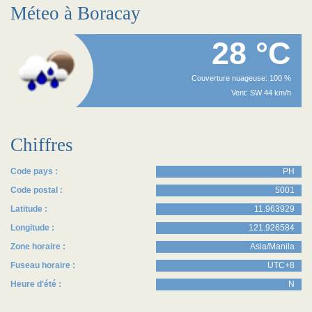
Méteo à Boracay
28 °C
Couverture nuageuse: 100 %
Vent: SW 44 km/h
Chiffres
Code pays :
PH
Code postal :
5001
Latitude :
11.963929
Longitude :
121.926584
Zone horaire :
Asia/Manila
Fuseau horaire :
UTC+8
Heure d'été :
N