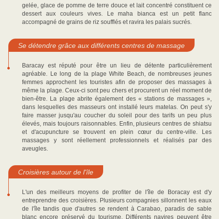
gelée, glace de pomme de terre douce et lait concentré constituent ce
dessert aux couleurs vives. Le maha bianca est un petit flanc
accompagné de grains de riz soufflés et ravira les palais sucrés.
Se détendre grâce aux différents centres de massage
Baracay est réputé pour être un lieu de détente particulièrement
agréable. Le long de la plage White Beach, de nombreuses jeunes
femmes approchent les touristes afin de proposer des massages à
même la plage. Ceux-ci sont peu chers et procurent un réel moment de
bien-être. La plage abrite également des « stations de massages »,
dans lesquelles des masseurs ont installé leurs matelas. On peut s'y
faire masser jusqu'au coucher du soleil pour des tarifs un peu plus
élevés, mais toujours raisonnables. Enfin, plusieurs centres de shiatsu
et d'acupuncture se trouvent en plein cœur du centre-ville. Les
massages y sont réellement professionnels et réalisés par des
aveugles.
Croisières autour de l'île
L'un des meilleurs moyens de profiter de l'île de Boracay est d'y
entreprendre des croisières. Plusieurs compagnies sillonnent les eaux
de l'île tandis que d'autres se rendent à Carabao, paradis de sable
blanc encore préservé du tourisme. Différents navires peuvent être