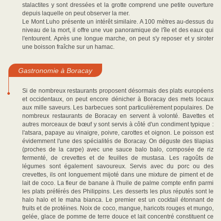
stalactites y sont dressées et la grotte comprend une petite ouverture
depuis laquelle on peut observer la mer.
Le Mont Luho présente un intérêt similaire. A 100 mètres au-dessus du
niveau de la mort, il offre une vue panoramique de l'île et des eaux qui
l'entourent. Après une longue marche, on peut s'y reposer et y siroter
une boisson fraîche sur un hamac.
Gastronomie à Boracay
Si de nombreux restaurants proposent désormais des plats européens
et occidentaux, on peut encore dénicher à Boracay des mets locaux
aux mille saveurs. Les barbecues sont particulièrement populaires. De
nombreux restaurants de Boracay en servent à volonté. Bavettes et
autres morceaux de bœuf y sont servis à côté d'un condiment typique :
l'atsara, papaye au vinaigre, poivre, carottes et oignon. Le poisson est
évidemment l'une des spécialités de Boracay. On déguste des tilapias
(proches de la carpe) avec une sauce balo balo, composée de riz
fermenté, de crevettes et de feuilles de mustasa. Les ragoûts de
légumes sont également savoureux. Servis avec du porc ou des
crevettes, ils ont longuement mijoté dans une mixture de piment et de
lait de coco. La fleur de banane à l'huile de palme compte enfin parmi
les plats préférés des Philippins. Les desserts les plus réputés sont le
halo halo et le maha bianca. Le premier est un cocktail étonnant de
fruits et de protéines. Noix de coco, mangue, haricots rouges et mungo,
gelée, glace de pomme de terre douce et lait concentré constituent ce