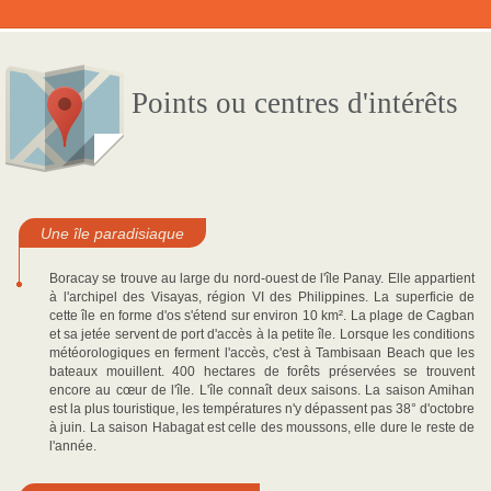
Points ou centres d'intérêts
Une île paradisiaque
Boracay se trouve au large du nord-ouest de l'île Panay. Elle appartient
à l'archipel des Visayas, région VI des Philippines. La superficie de
cette île en forme d'os s'étend sur environ 10 km². La plage de Cagban
et sa jetée servent de port d'accès à la petite île. Lorsque les conditions
météorologiques en ferment l'accès, c'est à Tambisaan Beach que les
bateaux mouillent. 400 hectares de forêts préservées se trouvent
encore au cœur de l'île. L'île connaît deux saisons. La saison Amihan
est la plus touristique, les températures n'y dépassent pas 38° d'octobre
à juin. La saison Habagat est celle des moussons, elle dure le reste de
l'année.