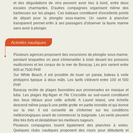
et des dégustations de vins peuvent avoir lieu à bord, entre deux
escales charmantes. D'autres compagnies organisent même des
barbecues sur les plages. Ces bateaux constituent d'excellents points
de départ pour la plongée sous-marine. Un navire à plancher
transparent permet enfin à ses passagers d'observer la faune marine
sans avoir à plonger.
Activités nautiques
Plusieurs agences proposent des excursions de plongée sous-marine,
pendant lesquelles on peut s'émerveiller à loisir devant les poissons
multicolores et les coraux de la mer de Boracay. Les prix varient entre
600 et 7500 PHP.
Sur White Beach, il est possible de louer un paraw, bateau à voile
philippins typique à deux mâts. Les tarifs s'élèvent entre 100 et 500
PHP.
Baracay recèle de plages favorables aux promenades en masque et
tuba. Les plages Ilig-Iligan et l'île Crocodile au sud-ouest constituent
des lieux idéaux pour cette activité. A Laurel Island, une échelle
descend même jusqu'à une petite grotte en partie inondée et qui donne
sur la mer. Il est conseillé de s'informer sur les conditions
météorologiques avant de commencer la baignade. Les vents peuvent
être très forts et déstabiliser les meilleurs nageurs.
Plusieurs compagnies louent également des planches à voiles.
Quelques clubs nautiques proposent des cours pour débutants et