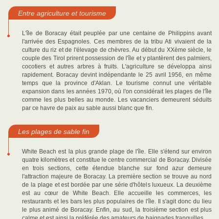
Entre agriculture et tourisme
L'île de Boracay était peuplée par une centaine de Philippins avant
l'arrivée des Espagnoles. Ces membres de la tribu Ati vivaient de la
culture du riz et de l'élevage de chèvres. Au début du XXème siècle, le
couple des Tirol prirent possession de l'île et y plantèrent des palmiers,
cocotiers et autres arbres à fruits. L'agriculture se développa ainsi
rapidement. Boracay devint indépendante le 25 avril 1956, en même
temps que la province d'Aklan. Le tourisme connut une véritable
expansion dans les années 1970, où l'on considérait les plages de l'île
comme les plus belles au monde. Les vacanciers demeurent séduits
par ce havre de paix au sable aussi blanc que fin.
Les plages de sable fin
White Beach est la plus grande plage de l'île. Elle s'étend sur environ
quatre kilomètres et constitue le centre commercial de Boracay. Divisée
en trois sections, cette étendue blanche sur fond azur demeure
l'attraction majeure de Boracay. La première section se trouve au nord
de la plage et est bordée par une série d'hôtels luxueux. La deuxième
est au cœur de White Beach. Elle accueille les commerces, les
restaurants et les bars les plus populaires de l'île. Il s'agit donc du lieu
le plus animé de Boracay. Enfin, au sud, la troisième section est plus
calme et est ainsi la préférée des amateurs de baignades tranquilles.