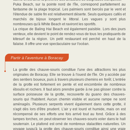
Puka Beach, sur la pointe nord de l'île, correspond parfaitement au
fantasme de la plage tropical. Les palmiers sont bercés par le vent et
l'étendue de sable fin est relativement déserte. Seuls quelques cafés et
marchés de bijoux longent le littoral. Les vagues y sont plus
nombreuses qu'à White Beach et raviront les sportifs.
La crique de Baling Hai Beach est également paisible. Lors des jours
venteux, elle devient le point de rendez-vous de tous les pratiquants de
kitesurf de la région. Un petit restaurant est perché en haut de la
falaise. Il offre une vue spectaculaire sur l'océan.
Partir à l'aventure à Boracay
La grotte des chauve-souris constitue l'une des attractions les plus
originales de Boracay. Elle se trouve à l'ouest de l'île. On y accède par
des sentiers boueux, puis à travers plusieurs chemins en forêt. L'entrée
de la grotte est fortement en pente et est encombrée de nombreux
éboulis et rochers. Il faut alors prendre garde à ne pas glisser contre la
surface poisseuse de la grotte, recouverte du guano des chauves-
souris qui l'habitent. Aucun chemin visible et aucune rampe ne sont
aménagés. Plusieurs serpents vivent également dans cette grotte, il
s'agit dès lors d'être prudent. L'air y est lourd et humide, mais on est
récompensé de ses efforts une fois arrivé tout au fond. Grâce à des
lampes torches, on peut observer les chauves-souris voler dans le hall
souterrain. Le plafond est orné de nombreux stalactites naturelles. Un
voyage jusqu'à la grotte des chauve-souris constitue ainsi une vraie