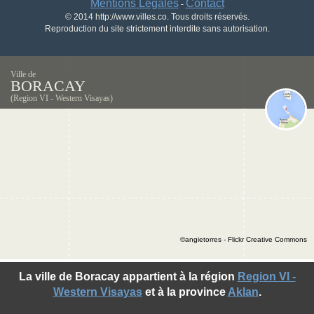
Mentions Légales
Contact
-
© 2014 http://www.villes.co. Tous droits réservés.
Reproduction du site strictement interdite sans autorisation.
Ville de
BORACAY
(Region VI - Western Visayas)
©angietorres - Flickr Creative Commons
La ville de Boracay appartient à la région
Region VI -
Western Visayas
et à la province
Aklan
.