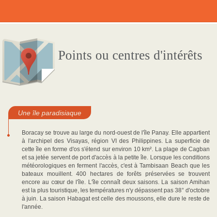
Points ou centres d'intérêts
Une île paradisiaque
Boracay se trouve au large du nord-ouest de l'île Panay. Elle appartient
à l'archipel des Visayas, région VI des Philippines. La superficie de
cette île en forme d'os s'étend sur environ 10 km². La plage de Cagban
et sa jetée servent de port d'accès à la petite île. Lorsque les conditions
météorologiques en ferment l'accès, c'est à Tambisaan Beach que les
bateaux mouillent. 400 hectares de forêts préservées se trouvent
encore au cœur de l'île. L'île connaît deux saisons. La saison Amihan
est la plus touristique, les températures n'y dépassent pas 38° d'octobre
à juin. La saison Habagat est celle des moussons, elle dure le reste de
l'année.