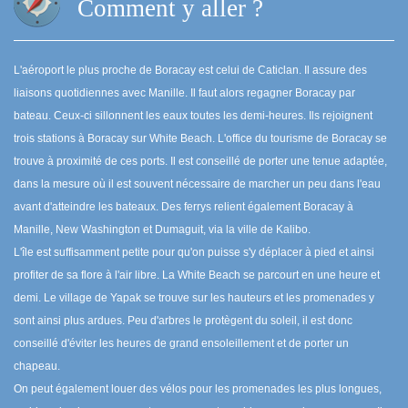
Comment y aller ?
L'aéroport le plus proche de Boracay est celui de Caticlan. Il assure des
liaisons quotidiennes avec Manille. Il faut alors regagner Boracay par
bateau. Ceux-ci sillonnent les eaux toutes les demi-heures. Ils rejoignent
trois stations à Boracay sur White Beach. L'office du tourisme de Boracay se
trouve à proximité de ces ports. Il est conseillé de porter une tenue adaptée,
dans la mesure où il est souvent nécessaire de marcher un peu dans l'eau
avant d'atteindre les bateaux. Des ferrys relient également Boracay à
Manille, New Washington et Dumaguit, via la ville de Kalibo.
L'île est suffisamment petite pour qu'on puisse s'y déplacer à pied et ainsi
profiter de sa flore à l'air libre. La White Beach se parcourt en une heure et
demi. Le village de Yapak se trouve sur les hauteurs et les promenades y
sont ainsi plus ardues. Peu d'arbres le protègent du soleil, il est donc
conseillé d'éviter les heures de grand ensoleillement et de porter un
chapeau.
On peut également louer des vélos pour les promenades les plus longues,