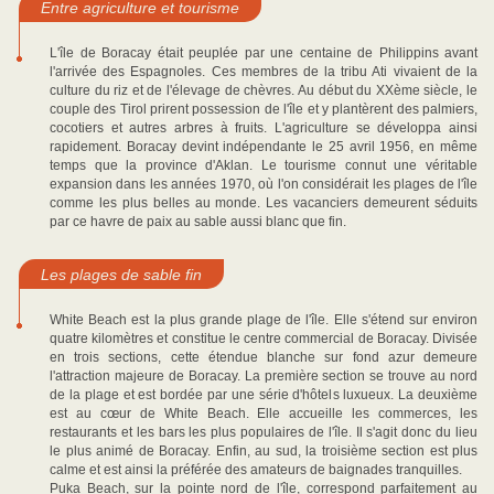
Entre agriculture et tourisme
L'île de Boracay était peuplée par une centaine de Philippins avant
l'arrivée des Espagnoles. Ces membres de la tribu Ati vivaient de la
culture du riz et de l'élevage de chèvres. Au début du XXème siècle, le
couple des Tirol prirent possession de l'île et y plantèrent des palmiers,
cocotiers et autres arbres à fruits. L'agriculture se développa ainsi
rapidement. Boracay devint indépendante le 25 avril 1956, en même
temps que la province d'Aklan. Le tourisme connut une véritable
expansion dans les années 1970, où l'on considérait les plages de l'île
comme les plus belles au monde. Les vacanciers demeurent séduits
par ce havre de paix au sable aussi blanc que fin.
Les plages de sable fin
White Beach est la plus grande plage de l'île. Elle s'étend sur environ
quatre kilomètres et constitue le centre commercial de Boracay. Divisée
en trois sections, cette étendue blanche sur fond azur demeure
l'attraction majeure de Boracay. La première section se trouve au nord
de la plage et est bordée par une série d'hôtels luxueux. La deuxième
est au cœur de White Beach. Elle accueille les commerces, les
restaurants et les bars les plus populaires de l'île. Il s'agit donc du lieu
le plus animé de Boracay. Enfin, au sud, la troisième section est plus
calme et est ainsi la préférée des amateurs de baignades tranquilles.
Puka Beach, sur la pointe nord de l'île, correspond parfaitement au