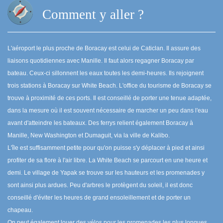
Comment y aller ?
L'aéroport le plus proche de Boracay est celui de Caticlan. Il assure des
liaisons quotidiennes avec Manille. Il faut alors regagner Boracay par
bateau. Ceux-ci sillonnent les eaux toutes les demi-heures. Ils rejoignent
trois stations à Boracay sur White Beach. L'office du tourisme de Boracay se
trouve à proximité de ces ports. Il est conseillé de porter une tenue adaptée,
dans la mesure où il est souvent nécessaire de marcher un peu dans l'eau
avant d'atteindre les bateaux. Des ferrys relient également Boracay à
Manille, New Washington et Dumaguit, via la ville de Kalibo.
L'île est suffisamment petite pour qu'on puisse s'y déplacer à pied et ainsi
profiter de sa flore à l'air libre. La White Beach se parcourt en une heure et
demi. Le village de Yapak se trouve sur les hauteurs et les promenades y
sont ainsi plus ardues. Peu d'arbres le protègent du soleil, il est donc
conseillé d'éviter les heures de grand ensoleillement et de porter un
chapeau.
On peut également louer des vélos pour les promenades les plus longues,