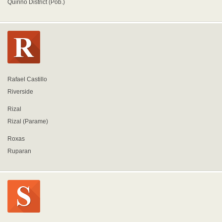
Quirino District (Pob.)
Rafael Castillo
Riverside
Rizal
Rizal (Parame)
Roxas
Ruparan