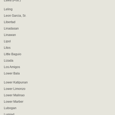
Lawa (Pob.)
Leling
Leon Garcia, Sr.
Libertad
Linadasan
Linawan
Lipol
Litos
Little Baguio
Lizada
Los Amigos
Lower Bala
Lower Katipunan
Lower Limonzo
Lower Malinao
Lower Marber
Lubogan
Lumiad