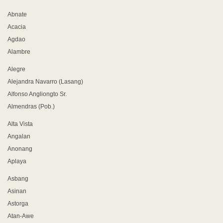
Abnate
Acacia
Agdao
Alambre
Alegre
Alejandra Navarro (Lasang)
Alfonso Angliongto Sr.
Almendras (Pob.)
Alta Vista
Angalan
Anonang
Aplaya
Asbang
Asinan
Astorga
Atan-Awe