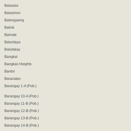
Balasiao
Balasinon
Balengaeng
Baliok
Balnate
Baluntaya
Balutakay
Bangkal
Bangkas Heights
Bantol
Baracatan
Barangay 1-A (Pob.)
Barangay 10-A (Pob.)
Barangay 11-B (Pob.)
Barangay 12-B (Pob.)
Barangay 13-B (Pob.)
Barangay 14-B (Pob.)