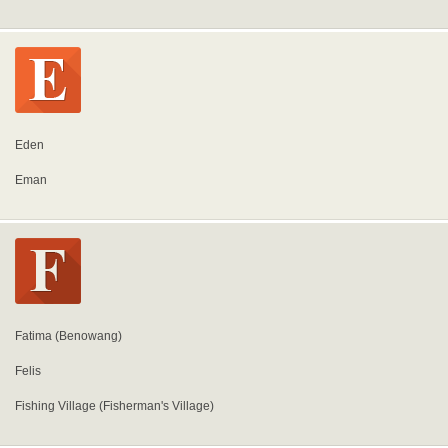
Eden
Eman
Fatima (Benowang)
Felis
Fishing Village (Fisherman's Village)