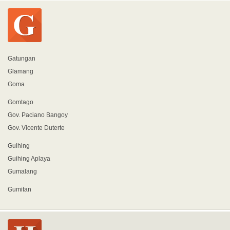
Gatungan
Glamang
Goma
Gomtago
Gov. Paciano Bangoy
Gov. Vicente Duterte
Guihing
Guihing Aplaya
Gumalang
Gumitan