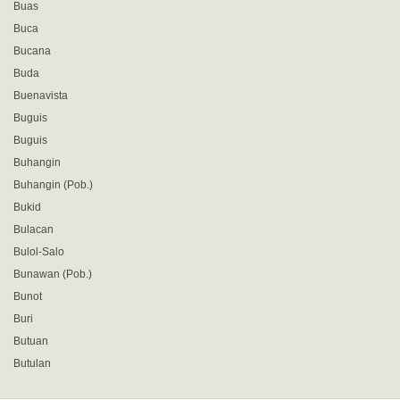
Buas
Buca
Bucana
Buda
Buenavista
Buguis
Buguis
Buhangin
Buhangin (Pob.)
Bukid
Bulacan
Bulol-Salo
Bunawan (Pob.)
Bunot
Buri
Butuan
Butulan