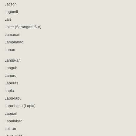
Lacson
Lagumit
Lais
Laker (Sarangani Sur)
Lamanan
Lampianao
Lanao
Langa-an
Langub
Lanuro
Laperas
Lapla
Lapu-lapu
Lapu-Lapu (Lapla)
Lapuan
Lapulabao
Lati-an