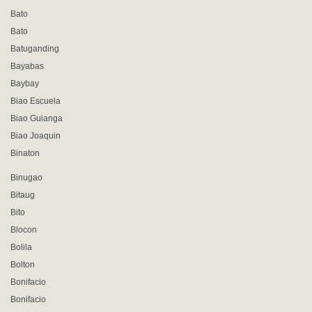
Bato
Bato
Batuganding
Bayabas
Baybay
Biao Escuela
Biao Guianga
Biao Joaquin
Binaton
Binugao
Bitaug
Bito
Blocon
Bolila
Bolton
Bonifacio
Bonifacio