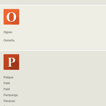
Ogpao
Osmeña
Paligue
Palili
Palili
Pampanga
Panacan