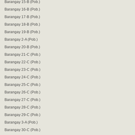
Barangay 15-B (Pob.)
Barangay 16-B (Pob.)
Barangay 17-B (Pob.)
Barangay 18-B (Pob.)
Barangay 19-B (Pob.)
Barangay 2-A (Pob.)
Barangay 20-B (Pob.)
Barangay 21-C (Pob.)
Barangay 22-C (Pob.)
Barangay 23-C (Pob.)
Barangay 24-C (Pob.)
Barangay 25-C (Pob.)
Barangay 26-C (Pob.)
Barangay 27-C (Pob.)
Barangay 28-C (Pob.)
Barangay 29-C (Pob.)
Barangay 3-A (Pob.)
Barangay 30-C (Pob.)