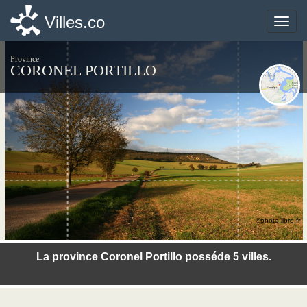
Villes.co
Villes.co
Toggle
Toggle
naviga
naviga
Province
CORONEL PORTILLO
©photo-libre.fr
La province Coronel Portillo posséde 5 villes.