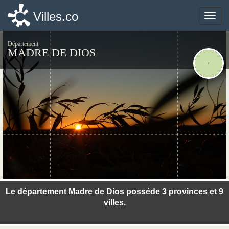
Villes.co
Villes.co
Toggle
Toggle
naviga
naviga
Département
MADRE DE DIOS
©photo-libre.fr
Le département Madre de Dios posséde 3 provinces et 9
villes.