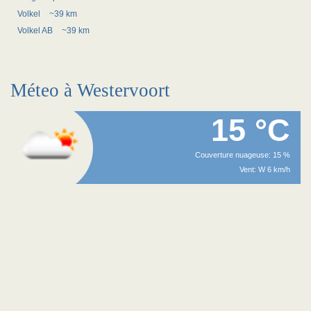
Volkel
~39 km
Volkel AB
~39 km
Méteo à Westervoort
15 °C
Couverture nuageuse: 15 %
Vent: W 6 km/h