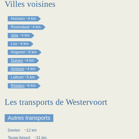
Villes voisines
Huissen
~4 km
Rozendaal
~4 km
Velp
~4 km
Loo
~4 km
Angeren
~6 km
Duiven
~4 km
Arnhem
~4 km
Lathum
~5 km
Rheden
~6 km
Les transports de Westervoort
Autres transports
Deelen
~12 km
Teuge Airport
~31 km