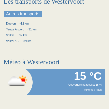
Les transports de Westervoort
Autres transports
Deelen
~12 km
Teuge Airport
~31 km
Volkel
~39 km
Volkel AB
~39 km
Méteo à Westervoort
15 °C
Couverture nuageuse: 15 %
Vent: W 6 km/h