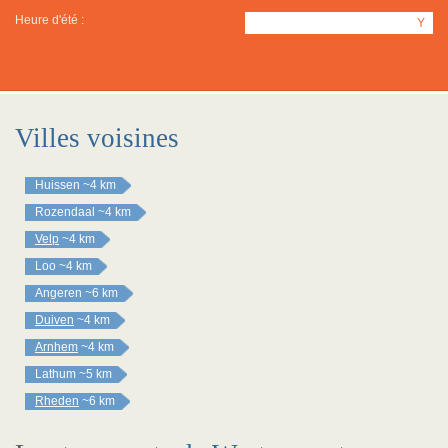
Heure d'été :
Y
Villes voisines
Huissen
~4 km
Rozendaal
~4 km
Velp
~4 km
Loo
~4 km
Angeren
~6 km
Duiven
~4 km
Arnhem
~4 km
Lathum
~5 km
Rheden
~6 km