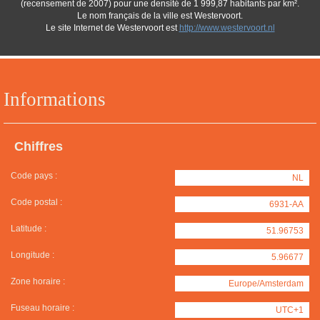
(recensement de 2007) pour une densité de 1 999,87 habitants par km².
Le nom français de la ville est Westervoort.
Le site Internet de Westervoort est
http://www.westervoort.nl
Informations
Chiffres
Code pays :
NL
Code postal :
6931-AA
Latitude :
51.96753
Longitude :
5.96677
Zone horaire :
Europe/Amsterdam
Fuseau horaire :
UTC+1