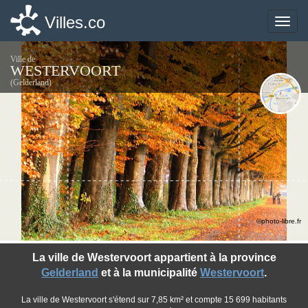
Villes.co
Villes.co
Toggle
Toggle
naviga
naviga
Ville de
WESTERVOORT
(Gelderland)
©photo-libre.fr
La ville de Westervoort appartient à la province
Gelderland
et à la municipalité
Westervoort
.
La ville de Westervoort s'étend sur 7,85 km² et compte 15 699 habitants