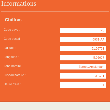
Informations
Chiffres
Code pays :
NL
Code postal :
6931-AA
Latitude :
51.96753
Longitude :
5.96677
Zone horaire :
Europe/Amsterdam
Fuseau horaire :
UTC+1
Heure d'été :
Y